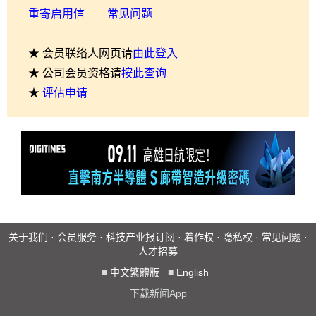
重寄启用信
常见问题
★ 会员联络人网页请
由此登入
★ 公司会员资格请
按此查询
★
评估申请
关于我们
·
会员服务
·
科技产业报订阅
·
着作权
·
隐私权
·
常见问题
·
人才招募
■
中文繁體版
■
English
下载新闻App