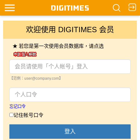
欢迎使用 DIGITIMES 会员
★ 若您是第一次使用会员数据库，请点选
【范例：user@company.com】
忘记口令
记住帐号口令
登入