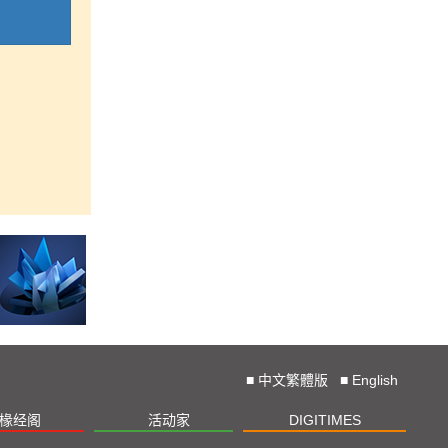
■
中文繁體版
■
English
椽经阁
活动家
DIGITIMES