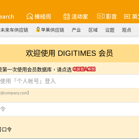
earch
椽经阁
活动家
影音
英
未来车供应链
苹果供应链
产业
区域
议题
观点
欢迎使用 DIGITIMES 会员
您是第一次使用会员数据库，请点选
@company.com】
号口令