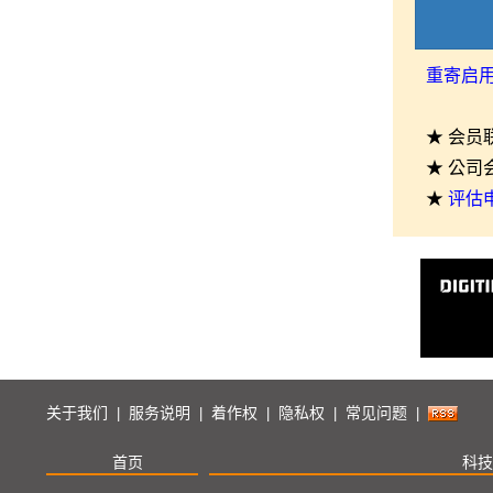
重寄启
★ 会员
★ 公司
★
评估
关于我们
服务说明
着作权
隐私权
常见问题
|
|
|
|
|
首页
科技