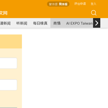
评估申请
登入
繁体版
简体版
文网
漫新闻
听新闻
每日椽真
商情
AI EXPO Taiwan
COM