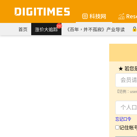
科技网
Res
257
首页
涨价大追踪
《百年，并不孤寂》产业导读
★ 若
【范例：user
忘记口令
记住帐