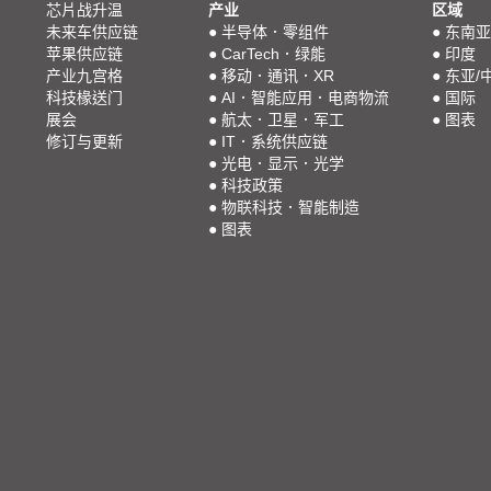
芯片战升温
产业
区域
未来车供应链
●
半导体．零组件
●
东南亚
苹果供应链
●
CarTech．绿能
●
印度
产业九宫格
●
移动．通讯．XR
●
东亚/
科技椽送门
●
AI．智能应用．电商物流
●
国际
展会
●
航太．卫星．军工
●
图表
修订与更新
●
IT．系统供应链
●
光电．显示．光学
●
科技政策
●
物联科技．智能制造
●
图表