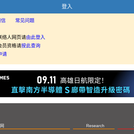
登入
用信
常见问题
联络人网页请
由此登入
会员资格请
按此查询
申请
网
Research