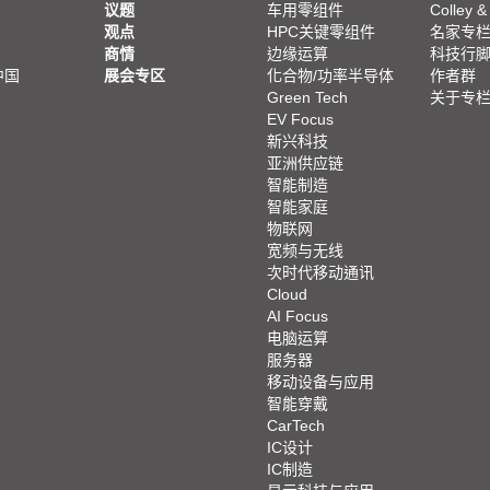
议题
车用零组件
Colley &
观点
HPC关键零组件
名家专
商情
边缘运算
科技行
中国
展会专区
化合物/功率半导体
作者群
Green Tech
关于专
EV Focus
新兴科技
亚洲供应链
智能制造
智能家庭
物联网
宽频与无线
次时代移动通讯
Cloud
AI Focus
电脑运算
服务器
移动设备与应用
智能穿戴
CarTech
IC设计
IC制造