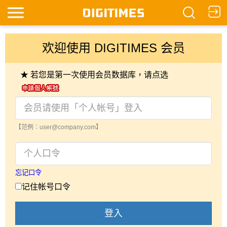
欢迎使用 DIGITIMES 会员
★ 若您是第一次使用会员数据库，请点选
【范例：user@company.com】
忘记口令
记住帐号口令
登入