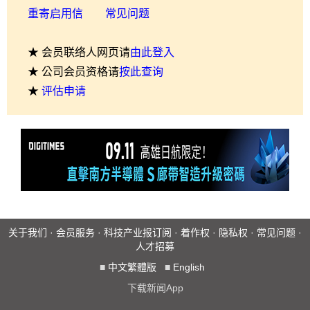
重寄启用信
常见问题
★ 会员联络人网页请
由此登入
★ 公司会员资格请
按此查询
★
评估申请
关于我们
·
会员服务
·
科技产业报订阅
·
着作权
·
隐私权
·
常见问题
·
人才招募
■
中文繁體版
■
English
下载新闻App