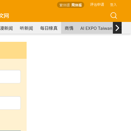
评估申请
登入
繁体版
简体版
文网
漫新闻
听新闻
每日椽真
商情
AI EXPO Taiwan
COM