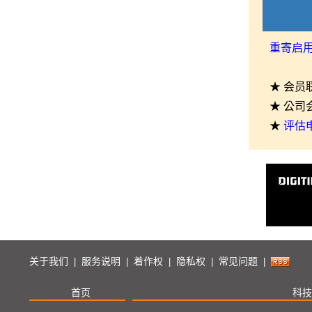
重寄启
★ 会员
★ 公司
★
评估
关于我们
服务说明
着作权
隐私权
常见问题
|
|
|
|
|
首页
科技