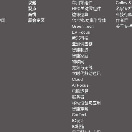
议题
车用零组件
Colley &
观点
HPC关键零组件
名家专
商情
边缘运算
科技行
中国
展会专区
化合物/功率半导体
作者群
Green Tech
关于专
EV Focus
新兴科技
亚洲供应链
智能制造
智能家庭
物联网
宽频与无线
次时代移动通讯
Cloud
AI Focus
电脑运算
服务器
移动设备与应用
智能穿戴
CarTech
IC设计
IC制造