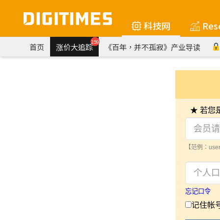
科技网
Res
259
首页
涨价大追踪
《百年，并不孤寂》产业导读
★ 若
【范例：user
忘记口令
记住帐