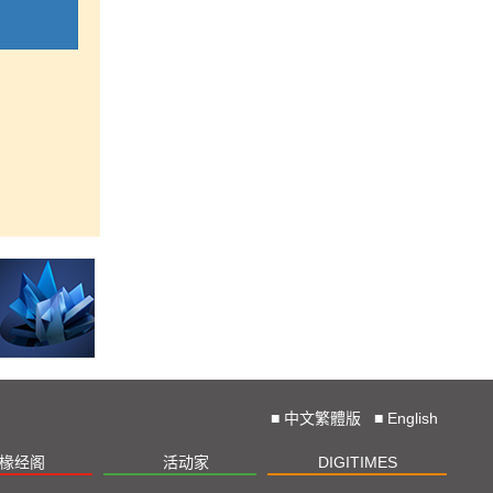
■
中文繁體版
■
English
椽经阁
活动家
DIGITIMES