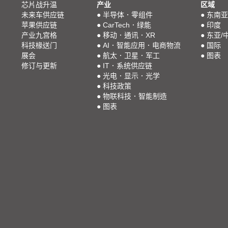
芯片战升温
产业
区域
未来车供应链
●
半导体．零组件
●
东南亚
苹果供应链
●
CarTech．绿能
●
印度
产业九宫格
●
移动．通讯．XR
●
东亚/
科技椽送门
●
AI．智能应用．电商物流
●
国际
展会
●
航太．卫星．军工
●
图表
修订与更新
●
IT．系统供应链
●
光电．显示．光学
●
科技政策
●
物联科技．智能制造
●
图表