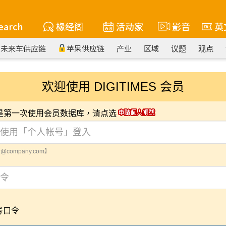
earch
椽经阁
活动家
影音
英
未来车供应链
苹果供应链
产业
区域
议题
观点
欢迎使用 DIGITIMES 会员
您是第一次使用会员数据库，请点选
@company.com】
号口令