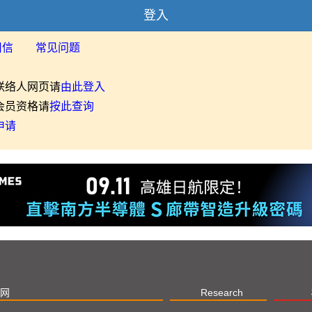
登入
用信
常见问题
联络人网页请
由此登入
会员资格请
按此查询
申请
网
Research