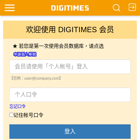
欢迎使用 DIGITIMES 会员
★ 若您是第一次使用会员数据库，请点选
【范例：user@company.com】
忘记口令
记住帐号口令
登入