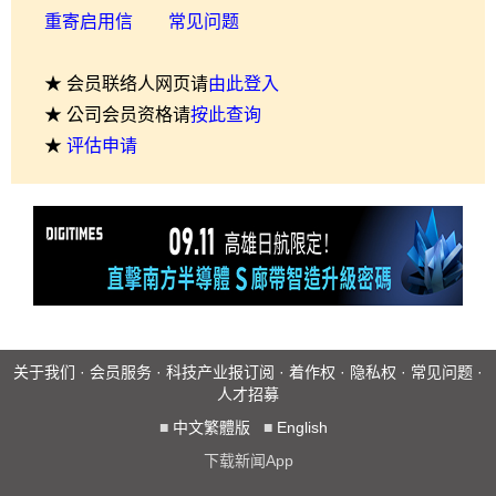
重寄启用信
常见问题
★ 会员联络人网页请
由此登入
★ 公司会员资格请
按此查询
★
评估申请
关于我们
·
会员服务
·
科技产业报订阅
·
着作权
·
隐私权
·
常见问题
·
人才招募
■
中文繁體版
■
English
下载新闻App