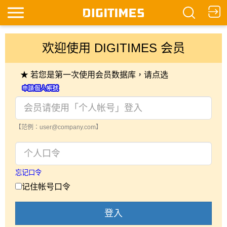
欢迎使用 DIGITIMES 会员
★ 若您是第一次使用会员数据库，请点选
【范例：user@company.com】
忘记口令
记住帐号口令
登入