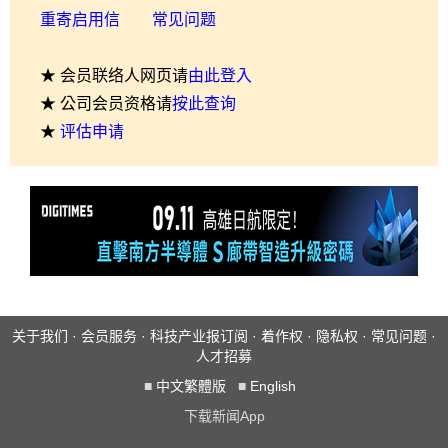
重寄启用信
常见问题
★ 会员联络人网页请
由此登入
★ 公司会员资格请
按此查询
★
评估申请
关于我们
·
会员服务
·
科技产业报订阅
·
着作权
·
隐私权
·
常见问题
·
人才招募
■
中文繁體版
■
English
下载新闻App