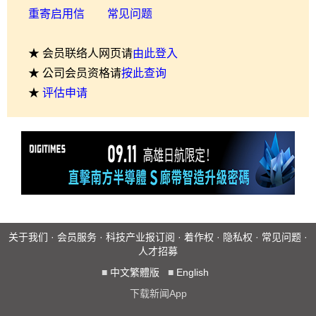
重寄启用信
常见问题
★ 会员联络人网页请
由此登入
★ 公司会员资格请
按此查询
★
评估申请
关于我们
·
会员服务
·
科技产业报订阅
·
着作权
·
隐私权
·
常见问题
·
人才招募
■
中文繁體版
■
English
下载新闻App