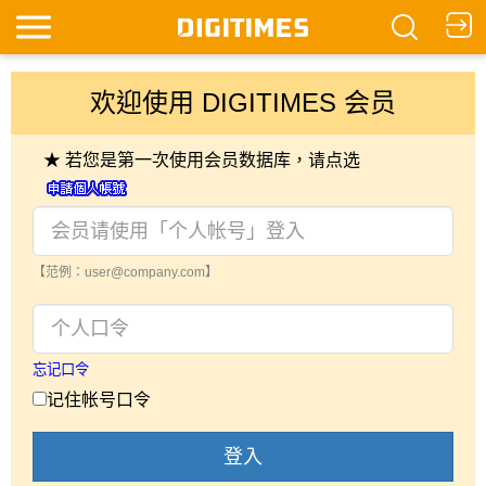
欢迎使用 DIGITIMES 会员
★ 若您是第一次使用会员数据库，请点选
【范例：user@company.com】
忘记口令
记住帐号口令
登入