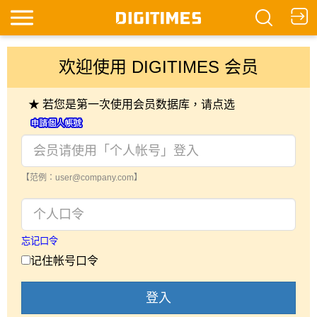
欢迎使用 DIGITIMES 会员
★ 若您是第一次使用会员数据库，请点选
【范例：user@company.com】
忘记口令
记住帐号口令
登入