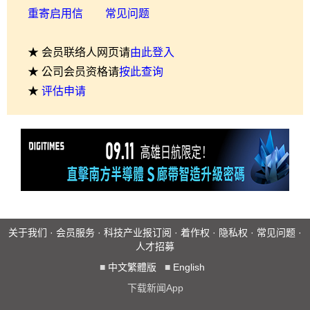
重寄启用信
常见问题
★ 会员联络人网页请
由此登入
★ 公司会员资格请
按此查询
★
评估申请
关于我们
·
会员服务
·
科技产业报订阅
·
着作权
·
隐私权
·
常见问题
·
人才招募
■
中文繁體版
■
English
下载新闻App