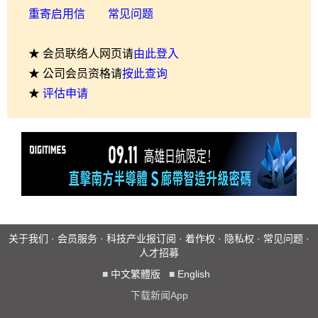
重寄启用信
常见问题
★ 会员联络人网页请
由此登入
★ 公司会员资格请
按此查询
★
评估申请
关于我们
·
会员服务
·
科技产业报订阅
·
着作权
·
隐私权
·
常见问题
·
人才招募
■
中文繁體版
■
English
下载新闻App