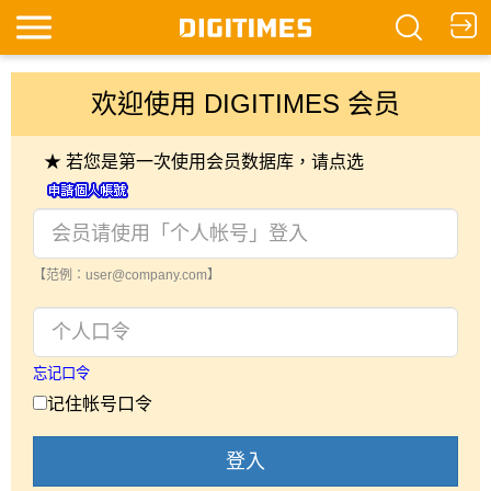
欢迎使用 DIGITIMES 会员
★ 若您是第一次使用会员数据库，请点选
【范例：user@company.com】
忘记口令
记住帐号口令
登入