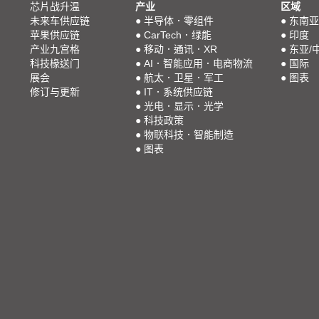
芯片战升温
产业
区域
未来车供应链
●
半导体．零组件
●
东南亚
苹果供应链
●
CarTech．绿能
●
印度
产业九宫格
●
移动．通讯．XR
●
东亚/
科技椽送门
●
AI．智能应用．电商物流
●
国际
展会
●
航太．卫星．军工
●
图表
修订与更新
●
IT．系统供应链
●
光电．显示．光学
●
科技政策
●
物联科技．智能制造
●
图表