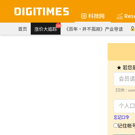
科技网
Res
259
首页
涨价大追踪
《百年，并不孤寂》产业导读
★ 若
【范例：user
忘记口令
记住帐