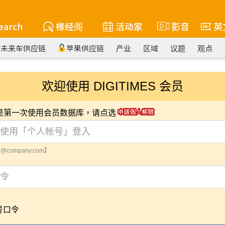
earch
椽经阁
活动家
影音
英
未来车供应链
苹果供应链
产业
区域
议题
观点
欢迎使用 DIGITIMES 会员
您是第一次使用会员数据库，请点选
@company.com】
号口令