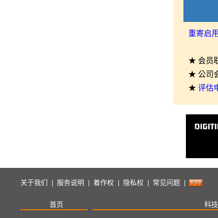
重寄启
★ 会员
★ 公司
★
评估
关于我们
服务说明
着作权
隐私权
常见问题
|
|
|
|
|
首页
科技