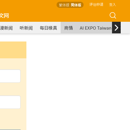
评估申请
登入
繁体版
简体版
文网
漫新闻
听新闻
每日椽真
商情
AI EXPO Taiwan
COM