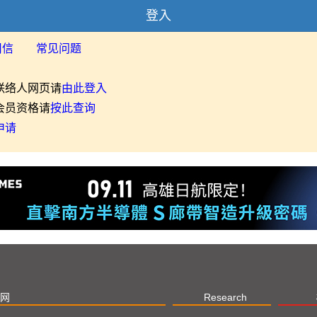
登入
用信
常见问题
联络人网页请
由此登入
会员资格请
按此查询
申请
网
Research