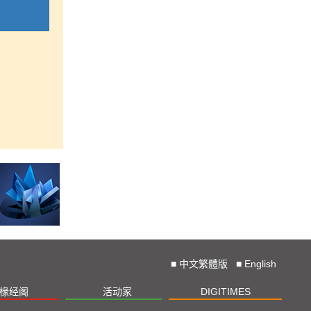
■
中文繁體版
■
English
椽经阁
活动家
DIGITIMES