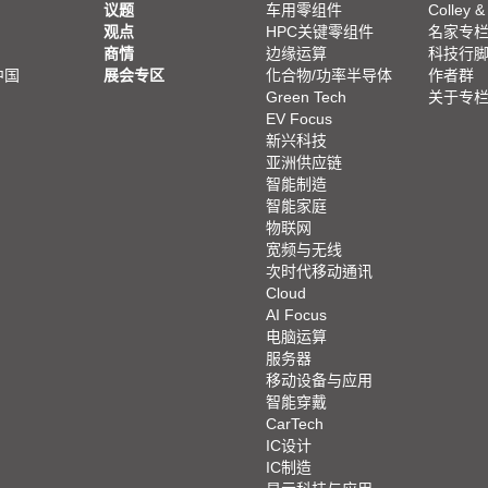
议题
车用零组件
Colley &
观点
HPC关键零组件
名家专
商情
边缘运算
科技行
中国
展会专区
化合物/功率半导体
作者群
Green Tech
关于专
EV Focus
新兴科技
亚洲供应链
智能制造
智能家庭
物联网
宽频与无线
次时代移动通讯
Cloud
AI Focus
电脑运算
服务器
移动设备与应用
智能穿戴
CarTech
IC设计
IC制造