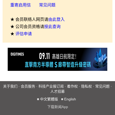
重寄启用信
常见问题
★ 会员联络人网页请
由此登入
★ 公司会员资格请
按此查询
★
评估申请
关于我们
·
会员服务
·
科技产业报订阅
·
着作权
·
隐私权
·
常见问题
·
人才招募
■
中文繁體版
■
English
下载新闻App