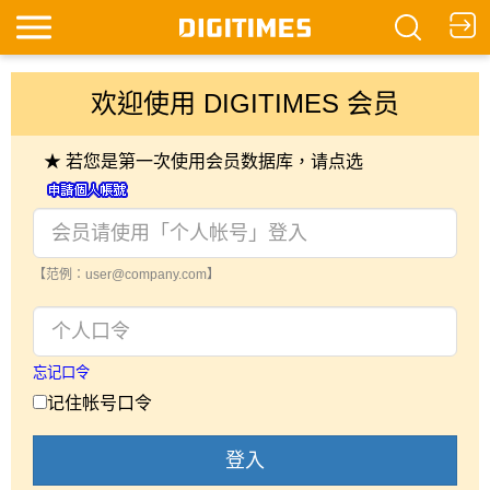
欢迎使用 DIGITIMES 会员
★ 若您是第一次使用会员数据库，请点选
【范例：user@company.com】
忘记口令
记住帐号口令
登入