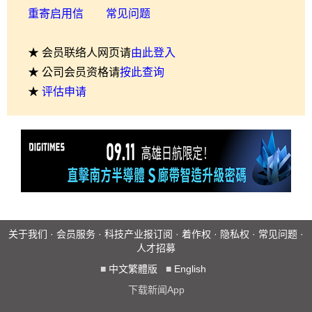
重寄启用信
常见问题
★ 会员联络人网页请
由此登入
★ 公司会员资格请
按此查询
★
评估申请
关于我们
·
会员服务
·
科技产业报订阅
·
着作权
·
隐私权
·
常见问题
·
人才招募
■
中文繁體版
■
English
下载新闻App