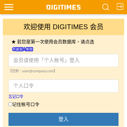
欢迎使用 DIGITIMES 会员
★ 若您是第一次使用会员数据库，请点选
【范例：user@company.com】
忘记口令
记住帐号口令
登入