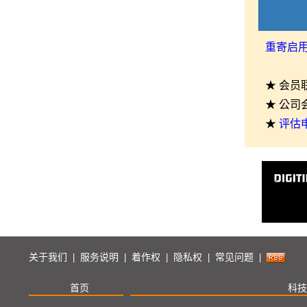
重寄启
★ 会员
★ 公司
★
评估
关于我们
服务说明
着作权
隐私权
常见问题
|
|
|
|
|
首页
科技