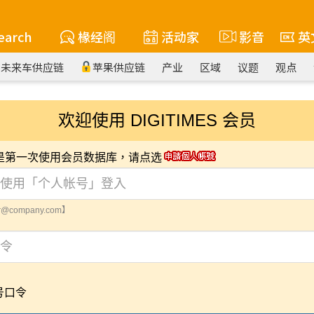
earch
椽经阁
活动家
影音
英
未来车供应链
苹果供应链
产业
区域
议题
观点
欢迎使用 DIGITIMES 会员
您是第一次使用会员数据库，请点选
@company.com】
号口令