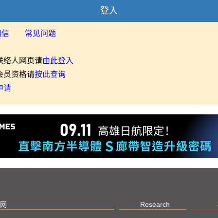
登入
用信
常见问题
联络人网页请
由此登入
会员资格请
按此查询
申请
网
Research