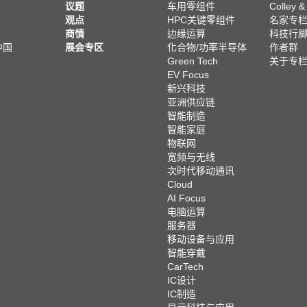
议题
车用零组件
Colley &
观点
HPC关键零组件
名家专
商情
边缘运算
科技行
中国
展会专区
化合物/功率半导体
作者群
Green Tech
关于专
EV Focus
新兴科技
亚洲供应链
智能制造
智能家庭
物联网
宽频与无线
次时代移动通讯
Cloud
AI Focus
电脑运算
服务器
移动设备与应用
智能穿戴
CarTech
IC设计
IC制造