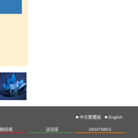
■
中文繁體版
■
English
椽经阁
活动家
DIGITIMES