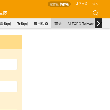
评估申请
登入
繁体版
简体版
文网
漫新闻
听新闻
每日椽真
商情
AI EXPO Taiwan
COM