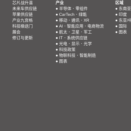
芯片战升温
产业
区域
未来车供应链
●
半导体．零组件
●
东南亚
苹果供应链
●
CarTech．绿能
●
印度
产业九宫格
●
移动．通讯．XR
●
东亚/
科技椽送门
●
AI．智能应用．电商物流
●
国际
展会
●
航太．卫星．军工
●
图表
修订与更新
●
IT．系统供应链
●
光电．显示．光学
●
科技政策
●
物联科技．智能制造
●
图表