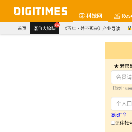
科技网
Res
259
首页
涨价大追踪
《百年，并不孤寂》产业导读
★ 若
【范例：user
忘记口令
记住帐