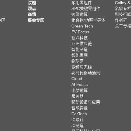
议题
车用零组件
Colley &
观点
HPC关键零组件
名家专
商情
边缘运算
科技行
中国
展会专区
化合物/功率半导体
作者群
Green Tech
关于专
EV Focus
新兴科技
亚洲供应链
智能制造
智能家庭
物联网
宽频与无线
次时代移动通讯
Cloud
AI Focus
电脑运算
服务器
移动设备与应用
智能穿戴
CarTech
IC设计
IC制造