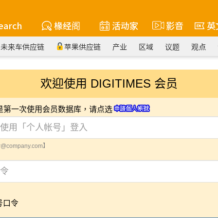
earch
椽经阁
活动家
影音
英
未来车供应链
苹果供应链
产业
区域
议题
观点
欢迎使用 DIGITIMES 会员
您是第一次使用会员数据库，请点选
@company.com】
号口令