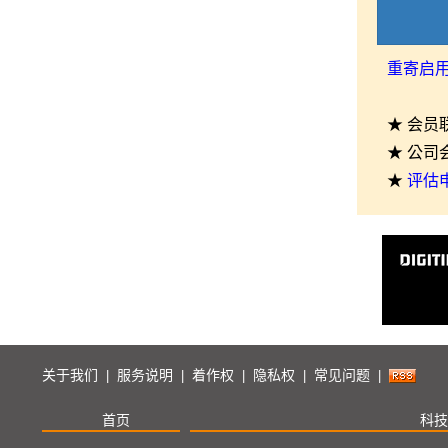
重寄启
★ 会员
★ 公司
★
评估
关于我们
服务说明
着作权
隐私权
常见问题
|
|
|
|
|
首页
科技