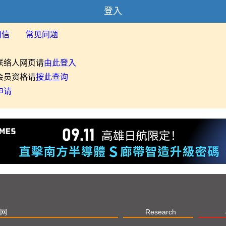
登入
用信
常见问题
联络人网页请
由此登入
会员资格请
按此查询
申请
网
Research