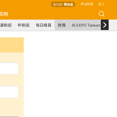
评估申请
登入
繁体版
简体版
文网
漫新闻
听新闻
每日椽真
商情
AI EXPO Taiwan
COM