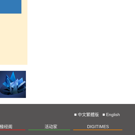
■
中文繁體版
■
English
椽经阁
活动家
DIGITIMES