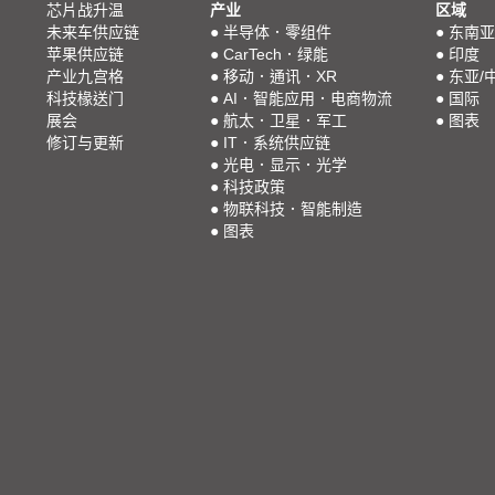
芯片战升温
产业
区域
未来车供应链
●
半导体．零组件
●
东南亚
苹果供应链
●
CarTech．绿能
●
印度
产业九宫格
●
移动．通讯．XR
●
东亚/
科技椽送门
●
AI．智能应用．电商物流
●
国际
展会
●
航太．卫星．军工
●
图表
修订与更新
●
IT．系统供应链
●
光电．显示．光学
●
科技政策
●
物联科技．智能制造
●
图表