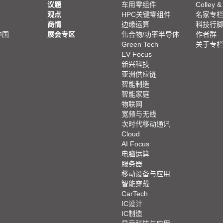
议题
车用零组件
Colley &
观点
HPC关键零组件
名家专
商情
边缘运算
科技行
中国
展会专区
化合物/功率半导体
作者群
Green Tech
关于专
EV Focus
新兴科技
亚洲供应链
智能制造
智能家庭
物联网
宽频与无线
次时代移动通讯
Cloud
AI Focus
电脑运算
服务器
移动设备与应用
智能穿戴
CarTech
IC设计
IC制造