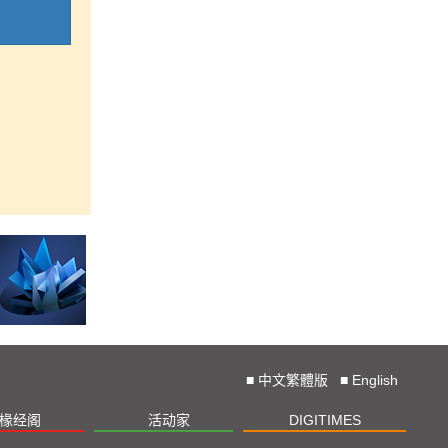
■
中文繁體版
■
English
椽经阁
活动家
DIGITIMES