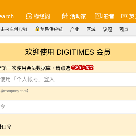
earch
椽经阁
活动家
影音
英
未来车供应链
苹果供应链
产业
区域
议题
观点
欢迎使用 DIGITIMES 会员
您是第一次使用会员数据库，请点选
@company.com】
号口令