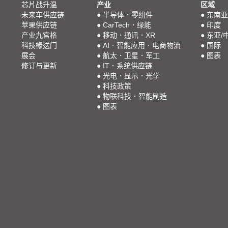
芯片战升温
产业
区域
未来车供应链
●
半导体．零组件
●
东南亚
苹果供应链
●
CarTech．绿能
●
印度
产业九宫格
●
移动．通讯．XR
●
东亚/
科技椽送门
●
AI．智能应用．电商物流
●
国际
展会
●
航太．卫星．军工
●
图表
修订与更新
●
IT．系统供应链
●
光电．显示．光学
●
科技政策
●
物联科技．智能制造
●
图表