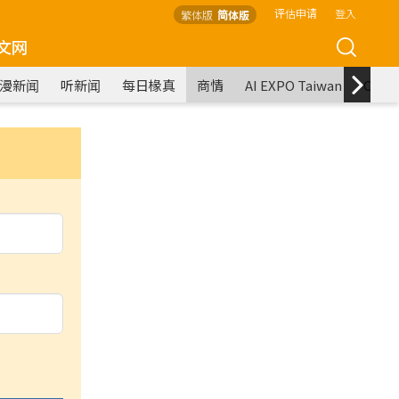
评估申请
登入
繁体版
简体版
文网
漫新闻
听新闻
每日椽真
商情
AI EXPO Taiwan
COM