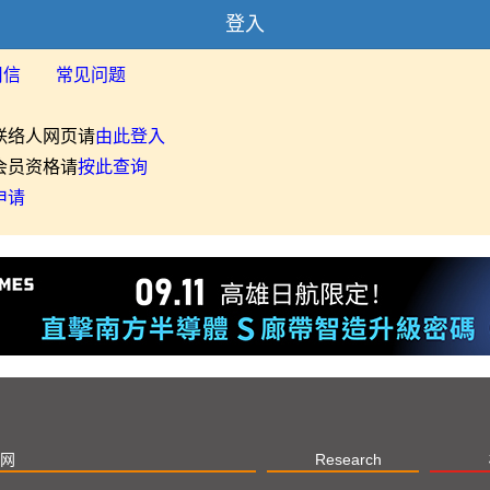
登入
用信
常见问题
联络人网页请
由此登入
会员资格请
按此查询
申请
网
Research