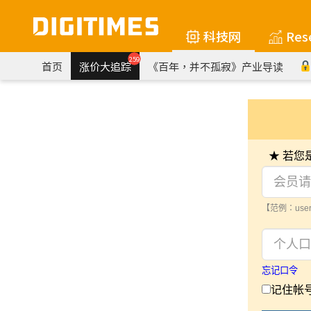
科技网
Res
259
首页
涨价大追踪
《百年，并不孤寂》产业导读
★ 若
【范例：user
忘记口令
记住帐