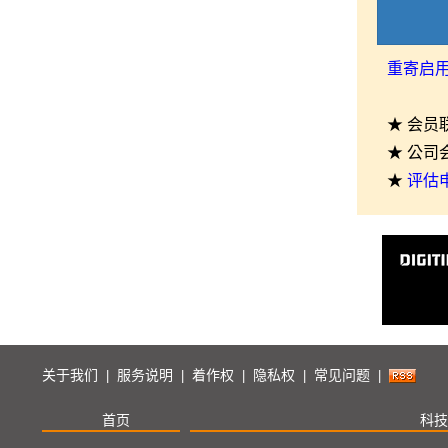
重寄启
★ 会员
★ 公司
★
评估
关于我们
服务说明
着作权
隐私权
常见问题
|
|
|
|
|
首页
科技