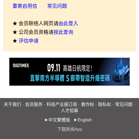
重寄启用信
常见问题
★ 会员联络人网页请
由此登入
★ 公司会员资格请
按此查询
★
评估申请
关于我们
·
会员服务
·
科技产业报订阅
·
着作权
·
隐私权
·
常见问题
·
人才招募
■
中文繁體版
■
English
下载新闻App