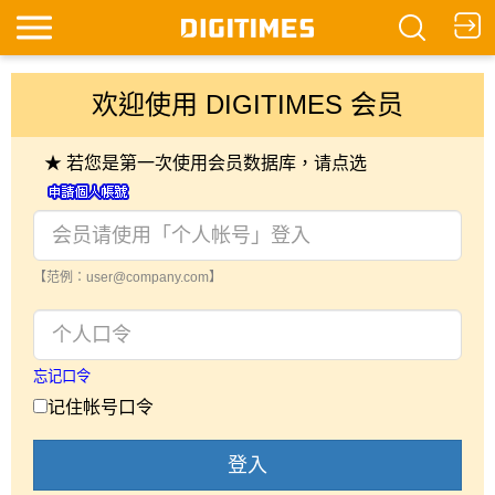
欢迎使用 DIGITIMES 会员
★ 若您是第一次使用会员数据库，请点选
【范例：user@company.com】
忘记口令
记住帐号口令
登入