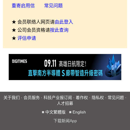
重寄启用信
常见问题
★ 会员联络人网页请
由此登入
★ 公司会员资格请
按此查询
★
评估申请
关于我们
·
会员服务
·
科技产业报订阅
·
着作权
·
隐私权
·
常见问题
·
人才招募
■
中文繁體版
■
English
下载新闻App