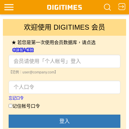
欢迎使用 DIGITIMES 会员
★ 若您是第一次使用会员数据库，请点选
【范例：user@company.com】
忘记口令
记住帐号口令
登入