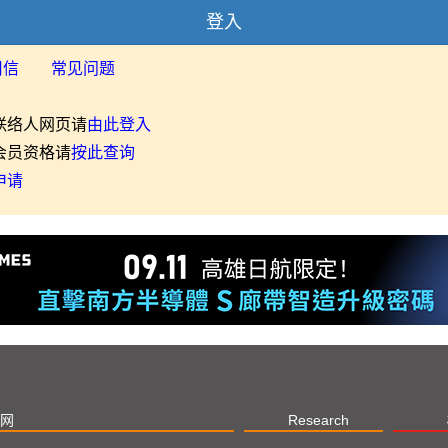
登入
用信
常见问题
联络人网页请
由此登入
会员资格请
按此查询
申请
网
Research