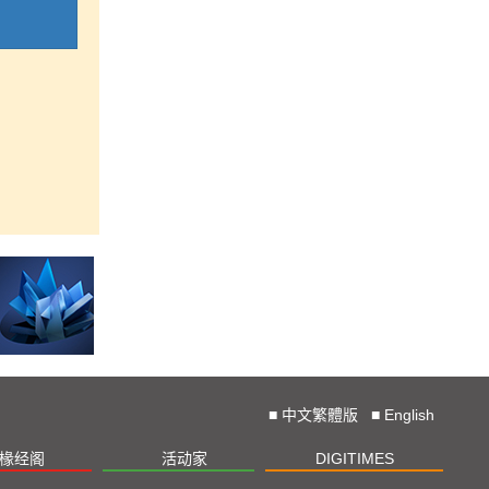
■
中文繁體版
■
English
椽经阁
活动家
DIGITIMES