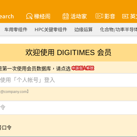
earch
椽经阁
活动家
影音
英
车用零组件
HPC关键零组件
边缘运算
化合物/功率半导
欢迎使用 DIGITIMES 会员
您是第一次使用会员数据库，请点选
@company.com】
号口令