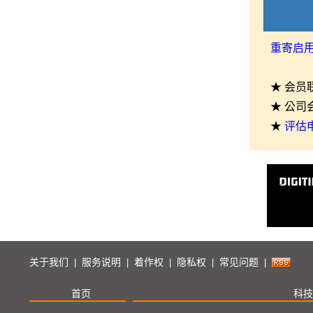
重寄启
★ 会员
★ 公司
★
评估
关于我们
服务说明
着作权
隐私权
常见问题
|
|
|
|
|
首页
科技