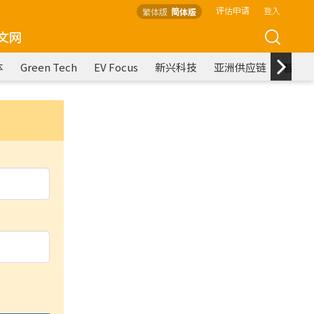
评估申请
登入
繁体版
简体版
文网
体
Green Tech
EV Focus
新兴科技
亚洲供应链
智能