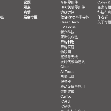
议题
车用零组件
Colley &
观点
HPC关键零组件
名家专
商情
边缘运算
科技行
中国
展会专区
化合物/功率半导体
作者群
Green Tech
关于专
EV Focus
新兴科技
亚洲供应链
智能制造
智能家庭
物联网
宽频与无线
次时代移动通讯
Cloud
AI Focus
电脑运算
服务器
移动设备与应用
智能穿戴
CarTech
IC设计
IC制造