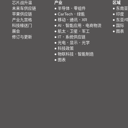
芯片战升温
产业
区域
未来车供应链
●
半导体．零组件
●
东南亚
苹果供应链
●
CarTech．绿能
●
印度
产业九宫格
●
移动．通讯．XR
●
东亚/
科技椽送门
●
AI．智能应用．电商物流
●
国际
展会
●
航太．卫星．军工
●
图表
修订与更新
●
IT．系统供应链
●
光电．显示．光学
●
科技政策
●
物联科技．智能制造
●
图表