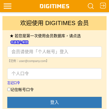
欢迎使用 DIGITIMES 会员
★ 若您是第一次使用会员数据库，请点选
【范例：user@company.com】
忘记口令
记住帐号口令
登入