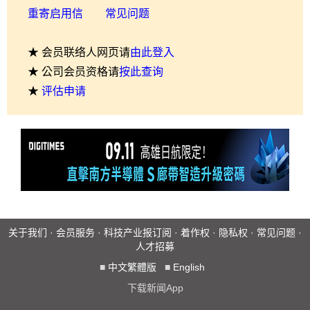
重寄启用信
常见问题
★ 会员联络人网页请
由此登入
★ 公司会员资格请
按此查询
★
评估申请
关于我们
·
会员服务
·
科技产业报订阅
·
着作权
·
隐私权
·
常见问题
·
人才招募
■
中文繁體版
■
English
下载新闻App