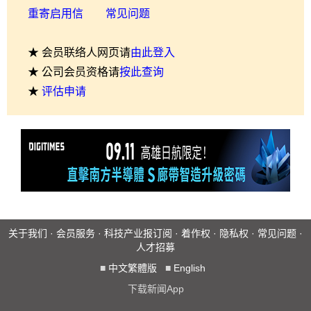
重寄启用信
常见问题
★ 会员联络人网页请
由此登入
★ 公司会员资格请
按此查询
★
评估申请
关于我们
·
会员服务
·
科技产业报订阅
·
着作权
·
隐私权
·
常见问题
·
人才招募
■
中文繁體版
■
English
下载新闻App