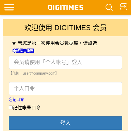
欢迎使用 DIGITIMES 会员
★ 若您是第一次使用会员数据库，请点选
【范例：user@company.com】
忘记口令
记住帐号口令
登入