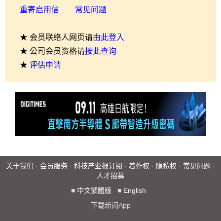
重寄启用信
常见问题
★ 会员联络人网页请
由此登入
★ 公司会员资格请
按此查询
★
评估申请
关于我们
·
会员服务
·
科技产业报订阅
·
着作权
·
隐私权
·
常见问题
·
人才招募
■
中文繁體版
■
English
下载新闻App