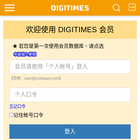
欢迎使用 DIGITIMES 会员
★ 若您是第一次使用会员数据库，请点选
【范例：user@company.com】
忘记口令
记住帐号口令
登入