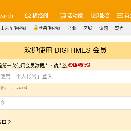
earch
椽经阁
活动家
影音
英
未来车供应链
苹果供应链
产业
区域
议题
观点
欢迎使用 DIGITIMES 会员
您是第一次使用会员数据库，请点选
@company.com】
号口令