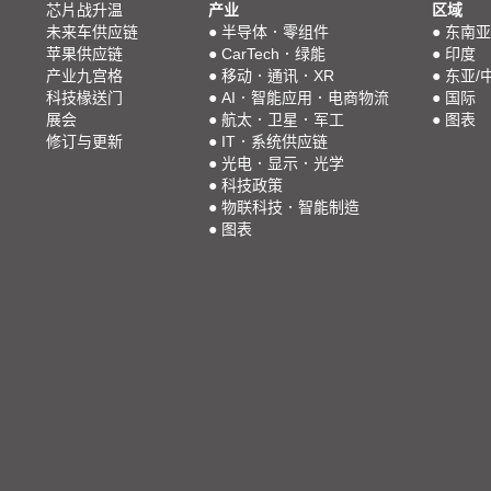
芯片战升温
产业
区域
未来车供应链
●
半导体．零组件
●
东南亚
苹果供应链
●
CarTech．绿能
●
印度
产业九宫格
●
移动．通讯．XR
●
东亚/
科技椽送门
●
AI．智能应用．电商物流
●
国际
展会
●
航太．卫星．军工
●
图表
修订与更新
●
IT．系统供应链
●
光电．显示．光学
●
科技政策
●
物联科技．智能制造
●
图表