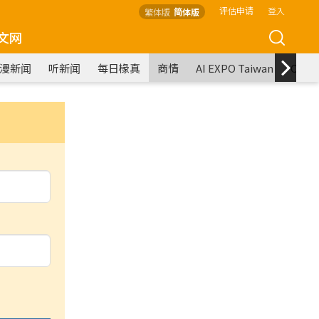
评估申请
登入
繁体版
简体版
文网
漫新闻
听新闻
每日椽真
商情
AI EXPO Taiwan
COM