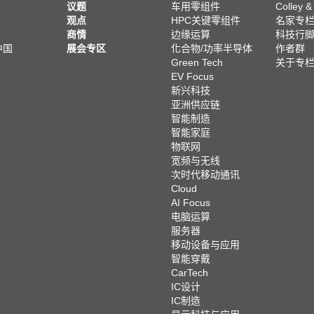
议题
车用零组件
Colley &
观点
HPC关键零组件
名家专
商情
边缘运算
科技行
中国
展会专区
化合物/功率半导体
作者群
Green Tech
关于专
EV Focus
新兴科技
亚洲供应链
智能制造
智能家庭
物联网
宽频与无线
次时代移动通讯
Cloud
AI Focus
电脑运算
服务器
移动设备与应用
智能穿戴
CarTech
IC设计
IC制造