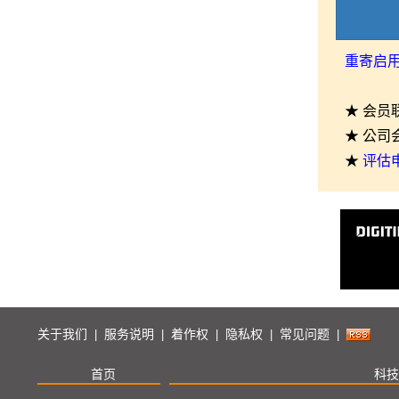
重寄启
★ 会员
★ 公司
★
评估
关于我们
服务说明
着作权
隐私权
常见问题
|
|
|
|
|
首页
科技