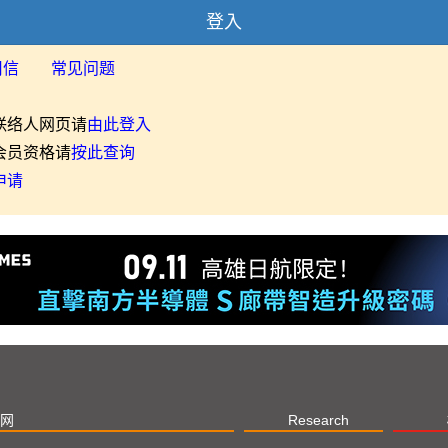
登入
用信
常见问题
联络人网页请
由此登入
会员资格请
按此查询
申请
网
Research