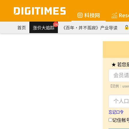
科技网
Res
259
首页
涨价大追踪
《百年，并不孤寂》产业导读
★ 若
【范例：user
忘记口令
记住帐