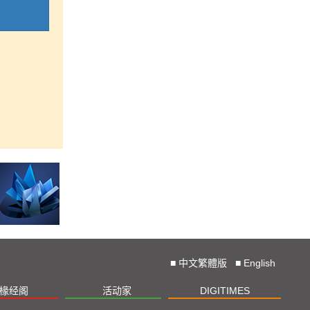
■
中文繁體版
■
English
椽经阁
活动家
DIGITIMES