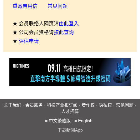
重寄启用信
常见问题
★ 会员联络人网页请
由此登入
★ 公司会员资格请
按此查询
★
评估申请
关于我们
·
会员服务
·
科技产业报订阅
·
着作权
·
隐私权
·
常见问题
·
人才招募
■
中文繁體版
■
English
下载新闻App