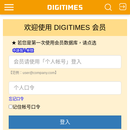
欢迎使用 DIGITIMES 会员
★ 若您是第一次使用会员数据库，请点选
【范例：user@company.com】
忘记口令
记住帐号口令
登入