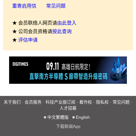
重寄启用信
常见问题
★ 会员联络人网页请
由此登入
★ 公司会员资格请
按此查询
★
评估申请
关于我们
·
会员服务
·
科技产业报订阅
·
着作权
·
隐私权
·
常见问题
·
人才招募
■
中文繁體版
■
English
下载新闻App