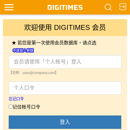
欢迎使用 DIGITIMES 会员
★ 若您是第一次使用会员数据库，请点选
【范例：user@company.com】
忘记口令
记住帐号口令
登入