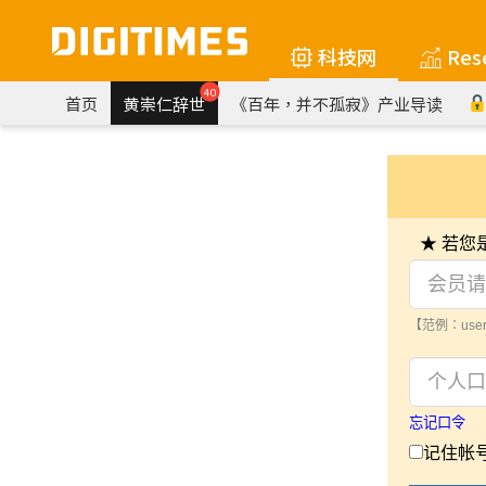
科技网
Res
40
首页
黄崇仁辞世
《百年，并不孤寂》产业导读
★ 若
【范例：user
忘记口令
记住帐