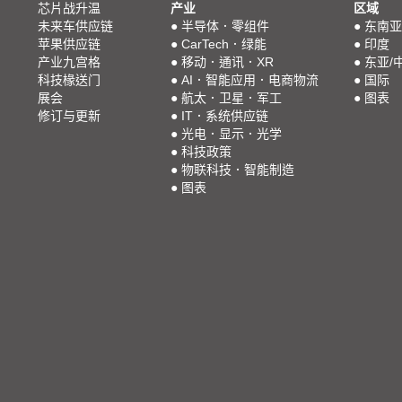
芯片战升温
产业
区域
未来车供应链
●
半导体．零组件
●
东南亚
苹果供应链
●
CarTech．绿能
●
印度
产业九宫格
●
移动．通讯．XR
●
东亚/
科技椽送门
●
AI．智能应用．电商物流
●
国际
展会
●
航太．卫星．军工
●
图表
修订与更新
●
IT．系统供应链
●
光电．显示．光学
●
科技政策
●
物联科技．智能制造
●
图表