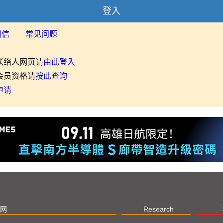
登入
用信
常见问题
联络人网页请
由此登入
会员资格请
按此查询
申请
网
Research