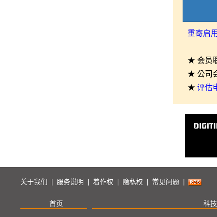
重寄启
★ 会员
★ 公司
★
评估
关于我们
服务说明
着作权
隐私权
常见问题
|
|
|
|
|
首页
科技