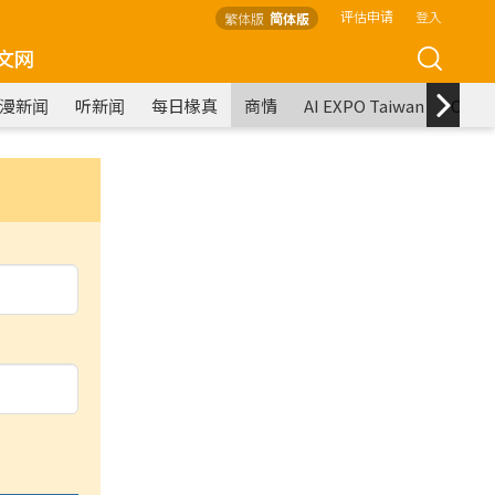
评估申请
登入
繁体版
简体版
文网
漫新闻
听新闻
每日椽真
商情
AI EXPO Taiwan
COM