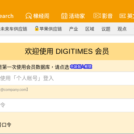
earch
椽经阁
活动家
影音
英
未来车供应链
苹果供应链
产业
区域
议题
观点
欢迎使用 DIGITIMES 会员
您是第一次使用会员数据库，请点选
@company.com】
号口令