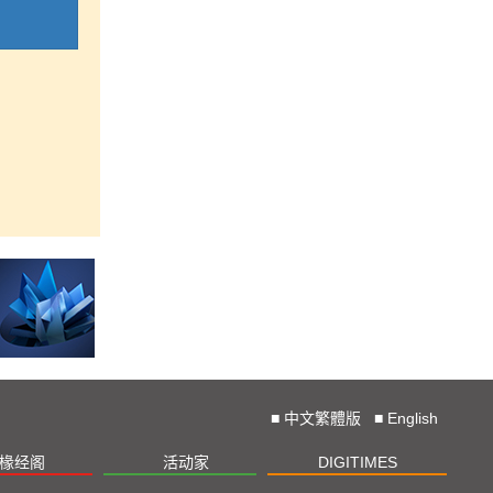
■
中文繁體版
■
English
椽经阁
活动家
DIGITIMES