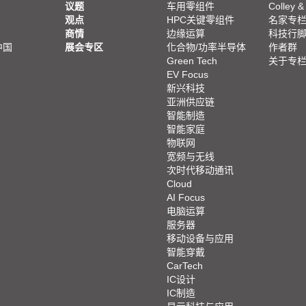
议题
车用零组件
Colley &
观点
HPC关键零组件
名家专
商情
边缘运算
科技行
中国
展会专区
化合物/功率半导体
作者群
Green Tech
关于专
EV Focus
新兴科技
亚洲供应链
智能制造
智能家庭
物联网
宽频与无线
次时代移动通讯
Cloud
AI Focus
电脑运算
服务器
移动设备与应用
智能穿戴
CarTech
IC设计
IC制造