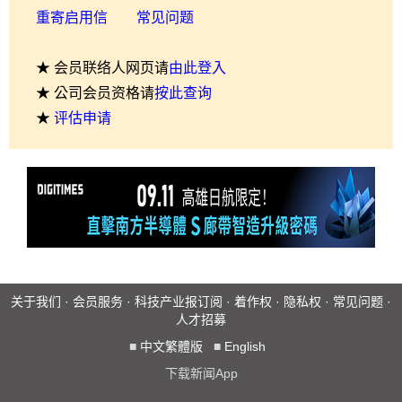
重寄启用信
常见问题
★ 会员联络人网页请
由此登入
★ 公司会员资格请
按此查询
★
评估申请
关于我们
·
会员服务
·
科技产业报订阅
·
着作权
·
隐私权
·
常见问题
·
人才招募
■
中文繁體版
■
English
下载新闻App