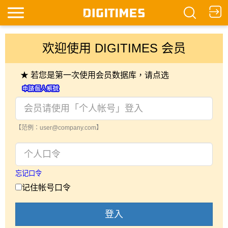
欢迎使用 DIGITIMES 会员
★ 若您是第一次使用会员数据库，请点选
【范例：user@company.com】
忘记口令
记住帐号口令
登入