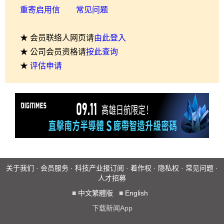
重寄启用信
常见问题
★ 会员联络人网页请
由此登入
★ 公司会员资格请
按此查询
★
评估申请
关于我们
·
会员服务
·
科技产业报订阅
·
着作权
·
隐私权
·
常见问题
·
人才招募
■
中文繁體版
■
English
下载新闻App