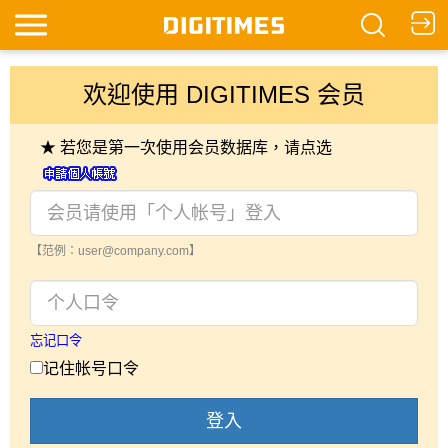
欢迎使用 DIGITIMES 会员
★ 若您是第一次使用会员数据库，请点选
【范例：user@company.com】
忘记口令
记住帐号口令
登入