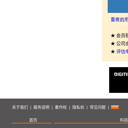
重寄启
★ 会员
★ 公司
★
评估
关于我们
服务说明
着作权
隐私权
常见问题
|
|
|
|
|
首页
科技