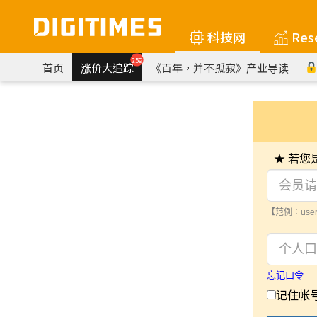
科技网
Res
259
首页
涨价大追踪
《百年，并不孤寂》产业导读
★ 若
【范例：user
忘记口令
记住帐