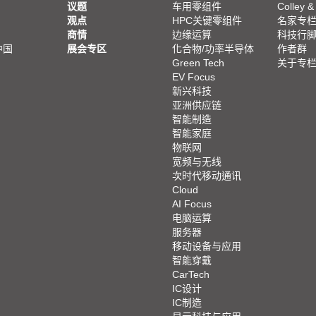
议题
车用零组件
Colley &
观点
HPC关键零组件
名家专
商情
边缘运算
科技行
中国
展会专区
化合物/功率半导体
作者群
Green Tech
关于专
EV Focus
新兴科技
亚洲供应链
智能制造
智能家庭
物联网
宽频与无线
次时代移动通讯
Cloud
AI Focus
电脑运算
服务器
移动设备与应用
智能穿戴
CarTech
IC设计
IC制造