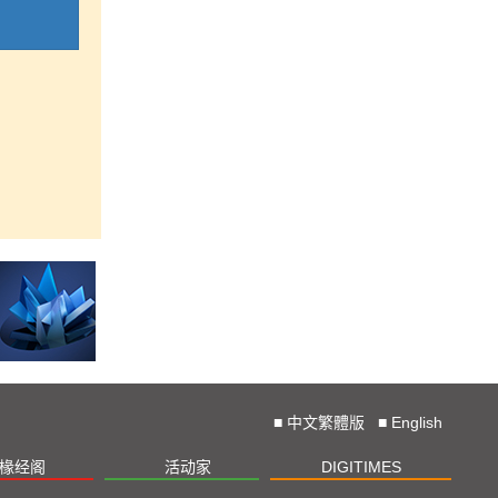
■
中文繁體版
■
English
椽经阁
活动家
DIGITIMES