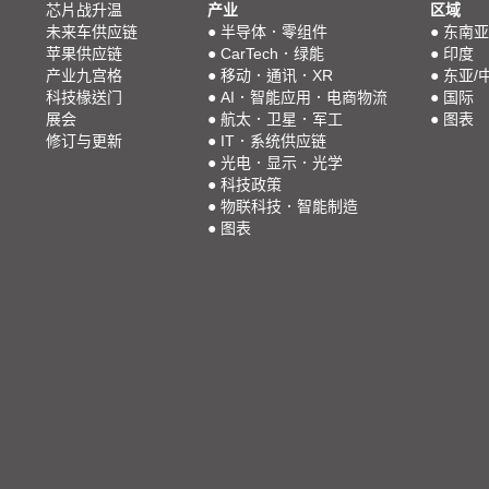
芯片战升温
产业
区域
未来车供应链
●
半导体．零组件
●
东南亚
苹果供应链
●
CarTech．绿能
●
印度
产业九宫格
●
移动．通讯．XR
●
东亚/
科技椽送门
●
AI．智能应用．电商物流
●
国际
展会
●
航太．卫星．军工
●
图表
修订与更新
●
IT．系统供应链
●
光电．显示．光学
●
科技政策
●
物联科技．智能制造
●
图表