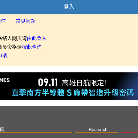
登入
用信
常见问题
联络人网页请
由此登入
会员资格请
按此查询
申请
网
Research