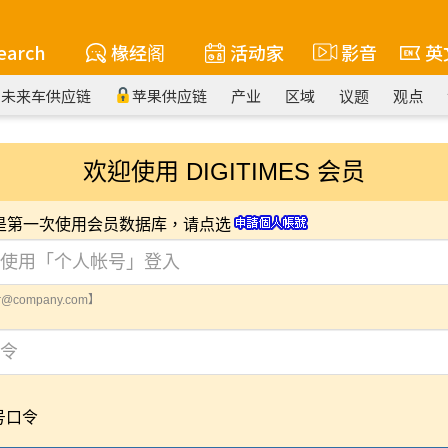
earch
椽经阁
活动家
影音
英
未来车供应链
苹果供应链
产业
区域
议题
观点
欢迎使用 DIGITIMES 会员
您是第一次使用会员数据库，请点选
@company.com】
号口令