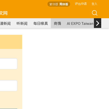
评估申请
登入
繁体版
简体版
文网
漫新闻
听新闻
每日椽真
商情
AI EXPO Taiwan
COM