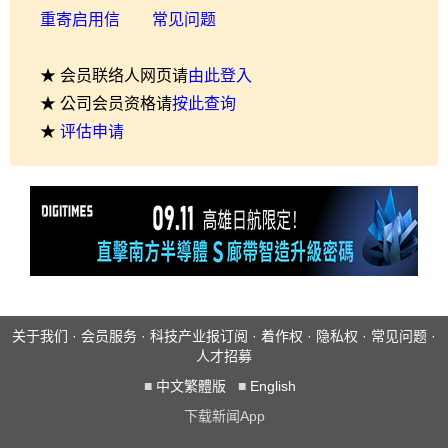
重寄启用信
常见问题
★ 会员联络人网页请
由此登入
★ 公司会员资格请
按此查询
★
评估申请
关于我们
·
会员服务
·
科技产业报订阅
·
着作权
·
隐私权
·
常见问题
·
人才招募
■
中文繁體版
■
English
下载新闻App