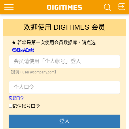
欢迎使用 DIGITIMES 会员
★ 若您是第一次使用会员数据库，请点选
【范例：user@company.com】
忘记口令
记住帐号口令
登入