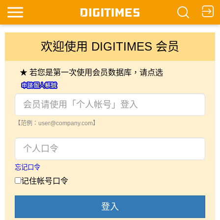
欢迎使用 DIGITIMES 会员
★ 若您是第一次使用会员数据库，请点选
【范例：user@company.com】
忘记口令
记住帐号口令
登入