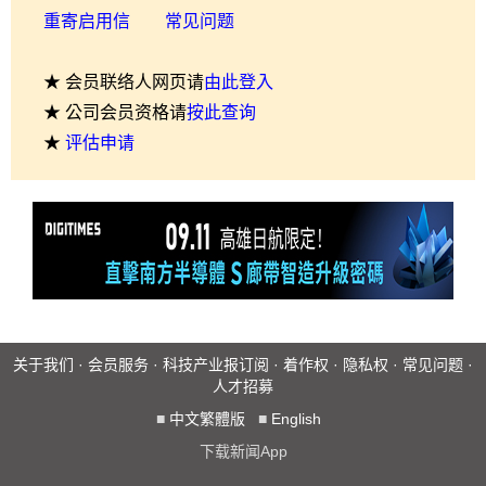
重寄启用信
常见问题
★ 会员联络人网页请
由此登入
★ 公司会员资格请
按此查询
★
评估申请
关于我们
·
会员服务
·
科技产业报订阅
·
着作权
·
隐私权
·
常见问题
·
人才招募
■
中文繁體版
■
English
下载新闻App