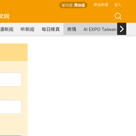
评估申请
登入
繁体版
简体版
文网
漫新闻
听新闻
每日椽真
商情
AI EXPO Taiwan
COM