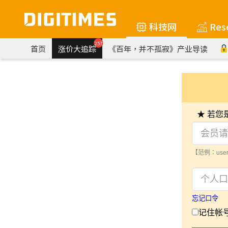
科技网
Res
257
首页
涨价大追踪
《百年，并不孤寂》产业导读
★ 若
【范例：user
忘记口令
记住帐