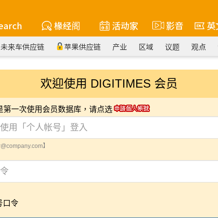
earch
椽经阁
活动家
影音
英
未来车供应链
苹果供应链
产业
区域
议题
观点
欢迎使用 DIGITIMES 会员
您是第一次使用会员数据库，请点选
@company.com】
号口令