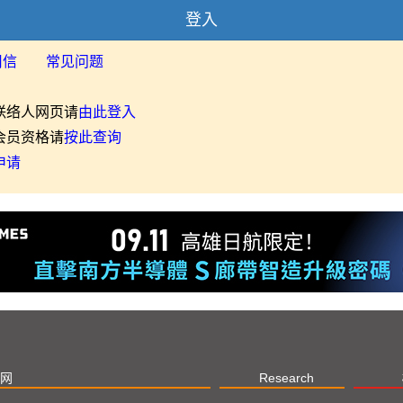
登入
用信
常见问题
联络人网页请
由此登入
会员资格请
按此查询
申请
网
Research