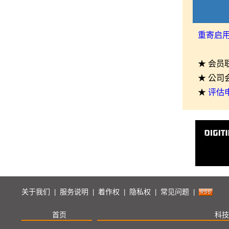
重寄启
★ 会员
★ 公司
★
评估
关于我们
服务说明
着作权
隐私权
常见问题
|
|
|
|
|
首页
科技