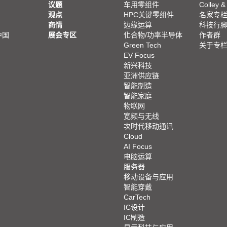
议题
车用零组件
Colley &
观点
HPC关键零组件
名家专
商情
边缘运算
科技行
中国
展会专区
化合物/功率半导体
作者群
Green Tech
关于专
EV Focus
新兴科技
亚洲供应链
智能制造
智能家庭
物联网
宽频与无线
次时代移动通讯
Cloud
AI Focus
电脑运算
服务器
移动设备与应用
智能穿戴
CarTech
IC设计
IC制造