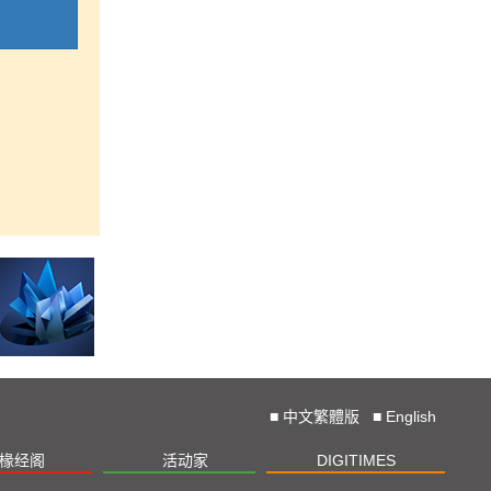
■
中文繁體版
■
English
椽经阁
活动家
DIGITIMES