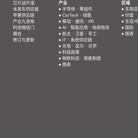
芯片战升温
产业
区域
未来车供应链
●
半导体．零组件
●
东南亚
苹果供应链
●
CarTech．绿能
●
印度
产业九宫格
●
移动．通讯．XR
●
东亚/
科技椽送门
●
AI．智能应用．电商物流
●
国际
展会
●
航太．卫星．军工
●
图表
修订与更新
●
IT．系统供应链
●
光电．显示．光学
●
科技政策
●
物联科技．智能制造
●
图表