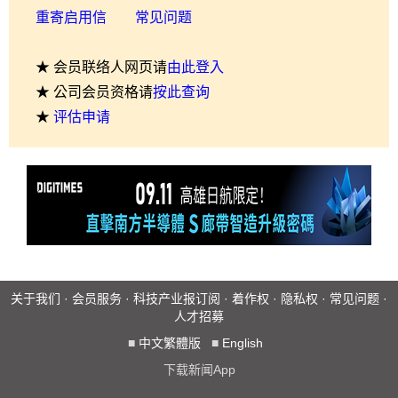
重寄启用信
常见问题
★ 会员联络人网页请
由此登入
★ 公司会员资格请
按此查询
★
评估申请
关于我们
·
会员服务
·
科技产业报订阅
·
着作权
·
隐私权
·
常见问题
·
人才招募
■
中文繁體版
■
English
下载新闻App