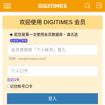
欢迎使用 DIGITIMES 会员
★ 若您是第一次使用会员数据库，请点选
【范例：user@company.com】
忘记口令
记住帐号口令
登入