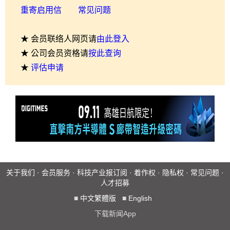
重寄启用信
常见问题
★ 会员联络人网页请
由此登入
★ 公司会员资格请
按此查询
★
评估申请
关于我们
·
会员服务
·
科技产业报订阅
·
着作权
·
隐私权
·
常见问题
·
人才招募
■
中文繁體版
■
English
下载新闻App