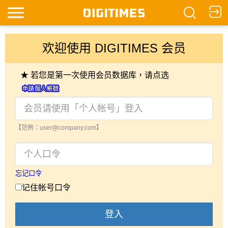
欢迎使用 DIGITIMES 会员
★ 若您是第一次使用会员数据库，请点选
【范例：user@company.com】
忘记口令
记住帐号口令
登入