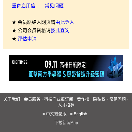
重寄启用信
常见问题
★ 会员联络人网页请
由此登入
★ 公司会员资格请
按此查询
★
评估申请
关于我们
·
会员服务
·
科技产业报订阅
·
着作权
·
隐私权
·
常见问题
·
人才招募
■
中文繁體版
■
English
下载新闻App