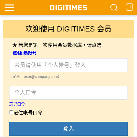
欢迎使用 DIGITIMES 会员
★ 若您是第一次使用会员数据库，请点选
【范例：user@company.com】
忘记口令
记住帐号口令
登入