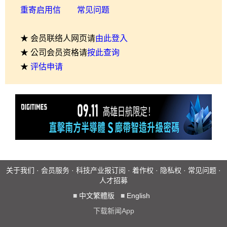
重寄启用信
常见问题
★ 会员联络人网页请
由此登入
★ 公司会员资格请
按此查询
★
评估申请
关于我们
·
会员服务
·
科技产业报订阅
·
着作权
·
隐私权
·
常见问题
·
人才招募
■
中文繁體版
■
English
下载新闻App