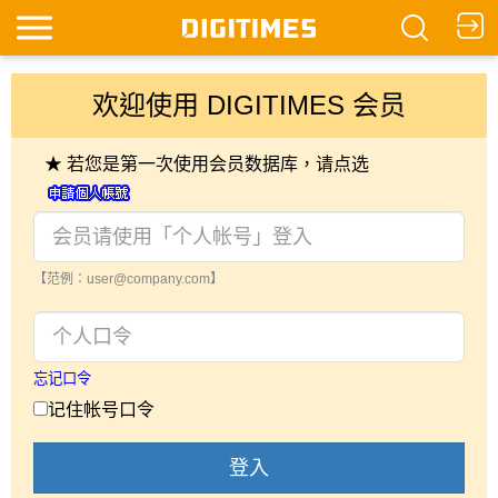
欢迎使用 DIGITIMES 会员
★ 若您是第一次使用会员数据库，请点选
【范例：user@company.com】
忘记口令
记住帐号口令
登入