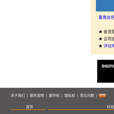
重寄启
★ 会员
★ 公司
★
评估
关于我们
服务说明
着作权
隐私权
常见问题
|
|
|
|
|
首页
科技