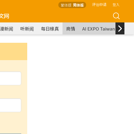
评估申请
登入
繁体版
简体版
文网
漫新闻
听新闻
每日椽真
商情
AI EXPO Taiwan
COM