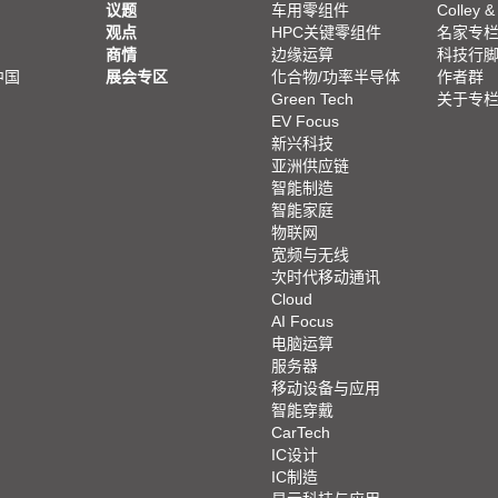
议题
车用零组件
Colley &
观点
HPC关键零组件
名家专
商情
边缘运算
科技行
中国
展会专区
化合物/功率半导体
作者群
Green Tech
关于专
EV Focus
新兴科技
亚洲供应链
智能制造
智能家庭
物联网
宽频与无线
次时代移动通讯
Cloud
AI Focus
电脑运算
服务器
移动设备与应用
智能穿戴
CarTech
IC设计
IC制造