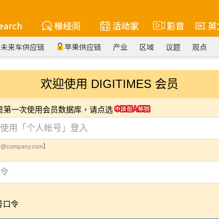
earch
椽经阁
活动家
影音
英
未来车供应链
苹果供应链
产业
区域
议题
观点
欢迎使用 DIGITIMES 会员
您是第一次使用会员数据库，请点选
@company.com】
号口令