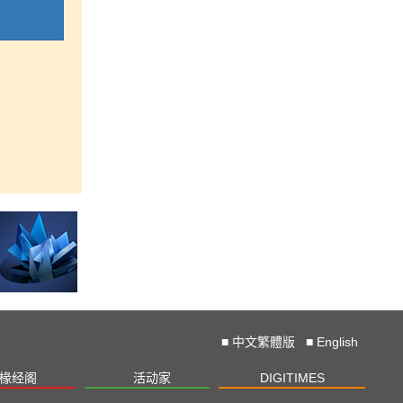
■
中文繁體版
■
English
椽经阁
活动家
DIGITIMES