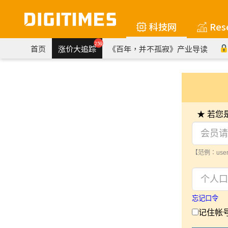
科技网
Res
259
首页
涨价大追踪
《百年，并不孤寂》产业导读
★ 若
【范例：user
忘记口令
记住帐