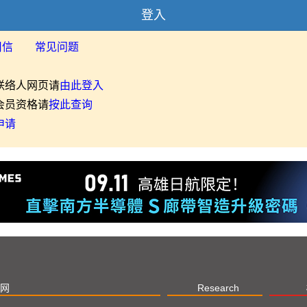
登入
用信
常见问题
联络人网页请
由此登入
会员资格请
按此查询
申请
网
Research