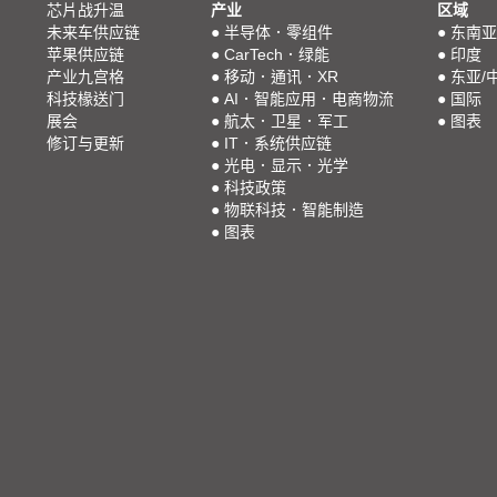
芯片战升温
产业
区域
未来车供应链
●
半导体．零组件
●
东南亚
苹果供应链
●
CarTech．绿能
●
印度
产业九宫格
●
移动．通讯．XR
●
东亚/
科技椽送门
●
AI．智能应用．电商物流
●
国际
展会
●
航太．卫星．军工
●
图表
修订与更新
●
IT．系统供应链
●
光电．显示．光学
●
科技政策
●
物联科技．智能制造
●
图表