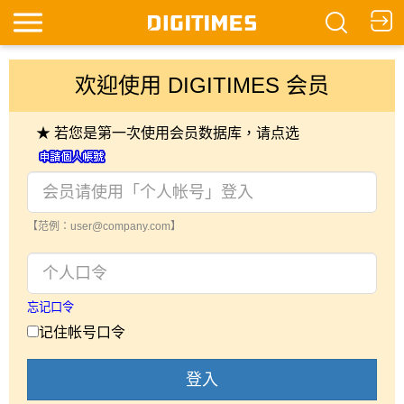
欢迎使用 DIGITIMES 会员
★ 若您是第一次使用会员数据库，请点选
【范例：user@company.com】
忘记口令
记住帐号口令
登入