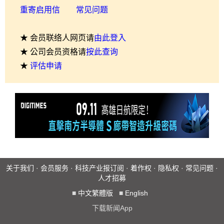
重寄启用信
常见问题
★ 会员联络人网页请
由此登入
★ 公司会员资格请
按此查询
★
评估申请
关于我们
·
会员服务
·
科技产业报订阅
·
着作权
·
隐私权
·
常见问题
·
人才招募
■
中文繁體版
■
English
下载新闻App