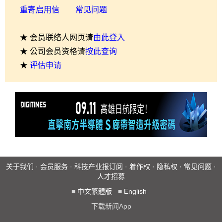
重寄启用信
常见问题
★ 会员联络人网页请
由此登入
★ 公司会员资格请
按此查询
★
评估申请
关于我们
·
会员服务
·
科技产业报订阅
·
着作权
·
隐私权
·
常见问题
·
人才招募
■
中文繁體版
■
English
下载新闻App