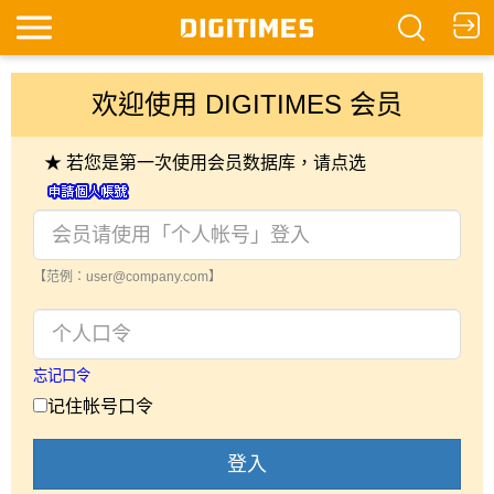
欢迎使用 DIGITIMES 会员
★ 若您是第一次使用会员数据库，请点选
【范例：user@company.com】
忘记口令
记住帐号口令
登入