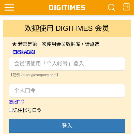
欢迎使用 DIGITIMES 会员
★ 若您是第一次使用会员数据库，请点选
【范例：user@company.com】
忘记口令
记住帐号口令
登入