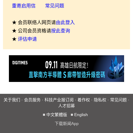
重寄启用信
常见问题
★ 会员联络人网页请
由此登入
★ 公司会员资格请
按此查询
★
评估申请
关于我们
·
会员服务
·
科技产业报订阅
·
着作权
·
隐私权
·
常见问题
·
人才招募
■
中文繁體版
■
English
下载新闻App