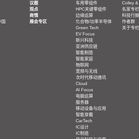
议题
车用零组件
Colley &
观点
HPC关键零组件
名家专
商情
边缘运算
科技行
中国
展会专区
化合物/功率半导体
作者群
Green Tech
关于专
EV Focus
新兴科技
亚洲供应链
智能制造
智能家庭
物联网
宽频与无线
次时代移动通讯
Cloud
AI Focus
电脑运算
服务器
移动设备与应用
智能穿戴
CarTech
IC设计
IC制造