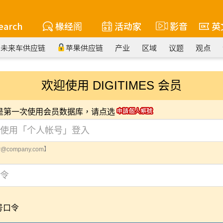
earch
椽经阁
活动家
影音
英
未来车供应链
苹果供应链
产业
区域
议题
观点
欢迎使用 DIGITIMES 会员
您是第一次使用会员数据库，请点选
@company.com】
号口令