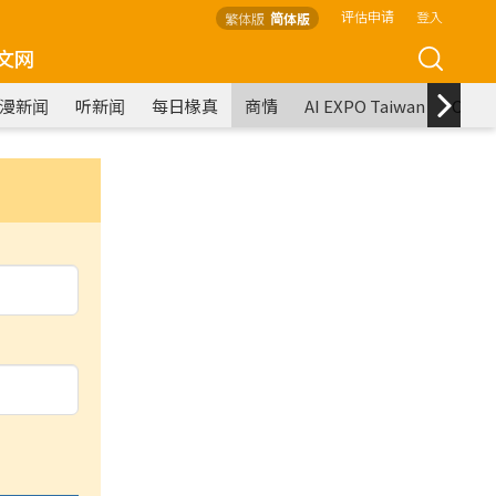
评估申请
登入
繁体版
简体版
文网
漫新闻
听新闻
每日椽真
商情
AI EXPO Taiwan
COM