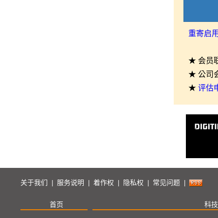
重寄启
★ 会员
★ 公司
★
评估
关于我们
服务说明
着作权
隐私权
常见问题
|
|
|
|
|
首页
科技