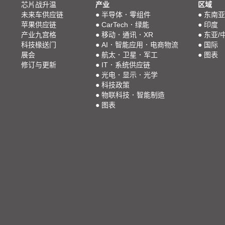
芯片战升温
产业
区域
未来车供应链
●
半导体．零组件
●
东南亚
苹果供应链
●
CarTech．绿能
●
印度
产业九宫格
●
移动．通讯．XR
●
东亚/
科技椽送门
●
AI．智能应用．电商物流
●
国际
展会
●
航太．卫星．军工
●
图表
修订与更新
●
IT．系统供应链
●
光电．显示．光学
●
科技政策
●
物联科技．智能制造
●
图表