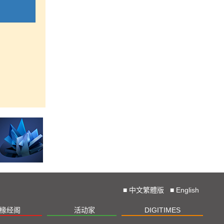
■
中文繁體版
■
English
椽经阁
活动家
DIGITIMES