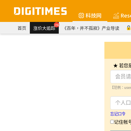
科技网
Res
259
首页
涨价大追踪
《百年，并不孤寂》产业导读
★ 若
【范例：user
忘记口令
记住帐