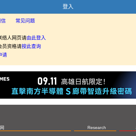
登入
用信
常见问题
联络人网页请
由此登入
会员资格请
按此查询
申请
网
Research