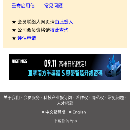
重寄启用信
常见问题
★ 会员联络人网页请
由此登入
★ 公司会员资格请
按此查询
★
评估申请
关于我们
·
会员服务
·
科技产业报订阅
·
着作权
·
隐私权
·
常见问题
·
人才招募
■
中文繁體版
■
English
下载新闻App