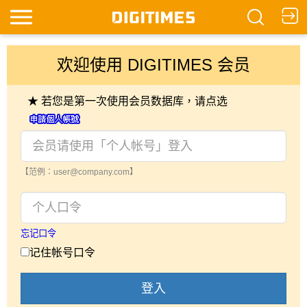
欢迎使用 DIGITIMES 会员
★ 若您是第一次使用会员数据库，请点选
【范例：user@company.com】
忘记口令
记住帐号口令
登入