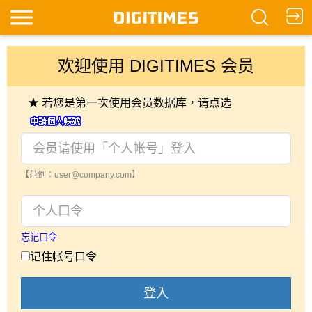
欢迎使用 DIGITIMES 会员
★ 若您是第一次使用会员数据库，请点选
【范例：user@company.com】
忘记口令
记住帐号口令
登入