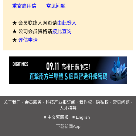
重寄启用信
常见问题
★ 会员联络人网页请
由此登入
★ 公司会员资格请
按此查询
★
评估申请
关于我们
·
会员服务
·
科技产业报订阅
·
着作权
·
隐私权
·
常见问题
·
人才招募
■
中文繁體版
■
English
下载新闻App