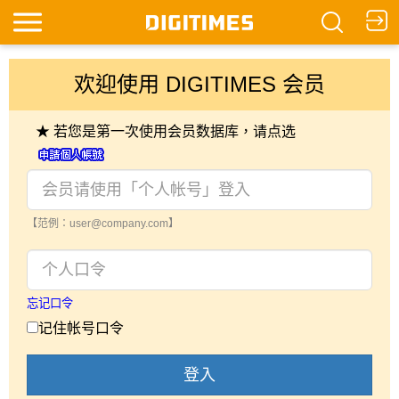
欢迎使用 DIGITIMES 会员
★ 若您是第一次使用会员数据库，请点选
【范例：user@company.com】
忘记口令
记住帐号口令
登入