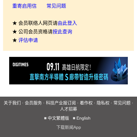
重寄启用信
常见问题
★ 会员联络人网页请
由此登入
★ 公司会员资格请
按此查询
★
评估申请
关于我们
·
会员服务
·
科技产业报订阅
·
着作权
·
隐私权
·
常见问题
·
人才招募
■
中文繁體版
■
English
下载新闻App