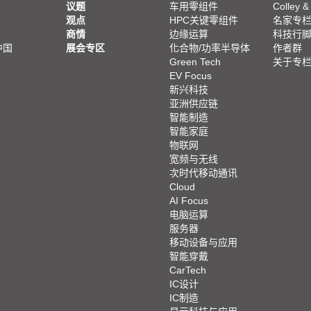
议题
车用零组件
Colley &
观点
HPC关键零组件
名家专
商情
边缘运算
科技行
中国
展会专区
化合物/功率半导体
作者群
Green Tech
关于专
EV Focus
新兴科技
亚洲供应链
智能制造
智能家庭
物联网
宽频与无线
次时代移动通讯
Cloud
AI Focus
电脑运算
服务器
移动设备与应用
智能穿戴
CarTech
IC设计
IC制造