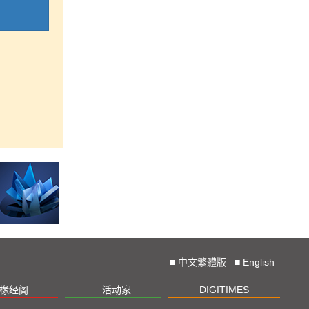
■
中文繁體版
■
English
椽经阁
活动家
DIGITIMES