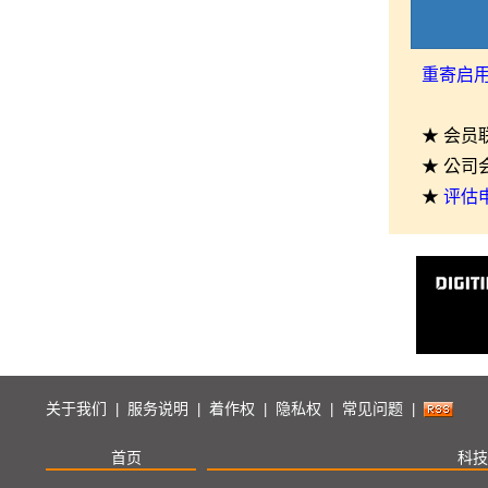
重寄启
★ 会员
★ 公司
★
评估
关于我们
服务说明
着作权
隐私权
常见问题
|
|
|
|
|
首页
科技