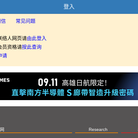
登入
用信
常见问题
联络人网页请
由此登入
会员资格请
按此查询
申请
网
Research