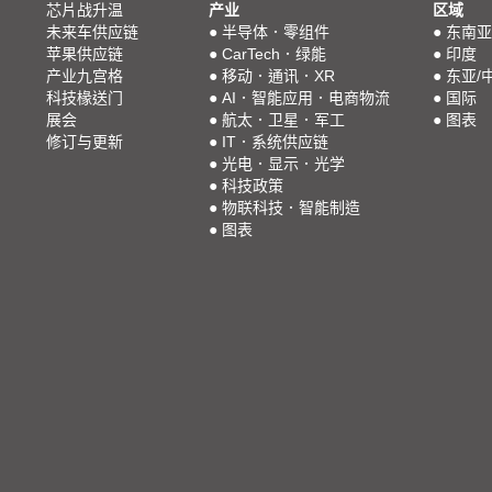
芯片战升温
产业
区域
未来车供应链
●
半导体．零组件
●
东南亚
苹果供应链
●
CarTech．绿能
●
印度
产业九宫格
●
移动．通讯．XR
●
东亚/
科技椽送门
●
AI．智能应用．电商物流
●
国际
展会
●
航太．卫星．军工
●
图表
修订与更新
●
IT．系统供应链
●
光电．显示．光学
●
科技政策
●
物联科技．智能制造
●
图表