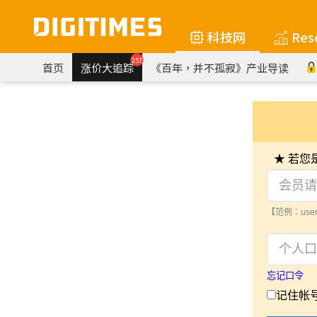
科技网
Res
257
首页
涨价大追踪
《百年，并不孤寂》产业导读
★ 若
【范例：user
忘记口令
记住帐