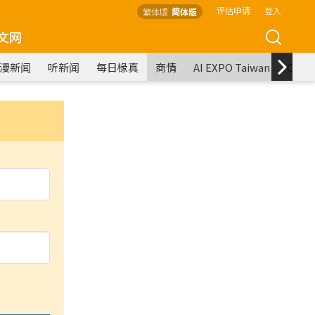
评估申请
登入
繁体版
简体版
文网
漫新闻
听新闻
每日椽真
商情
AI EXPO Taiwan
COM