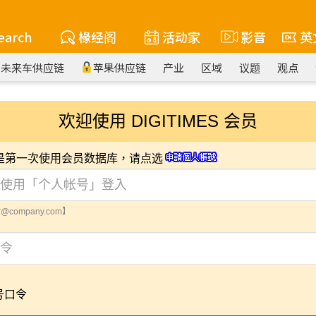
earch
椽经阁
活动家
影音
英
未来车供应链
苹果供应链
产业
区域
议题
观点
欢迎使用 DIGITIMES 会员
您是第一次使用会员数据库，请点选
@company.com】
号口令