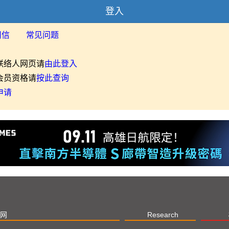
登入
用信
常见问题
联络人网页请
由此登入
会员资格请
按此查询
申请
网
Research