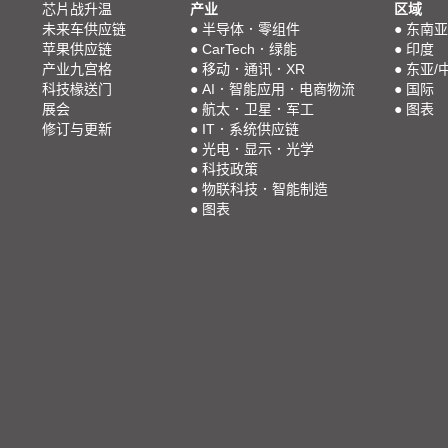
芯片战升温
产业
区域
未来车供应链
●
半导体．零组件
●
东南亚
苹果供应链
●
CarTech．绿能
●
印度
产业九宫格
●
移动．通讯．XR
●
东亚/
科技椽送门
●
AI．智能应用．电商物流
●
国际
展会
●
航太．卫星．军工
●
图表
修订与更新
●
IT．系统供应链
●
光电．显示．光学
●
科技政策
●
物联科技．智能制造
●
图表