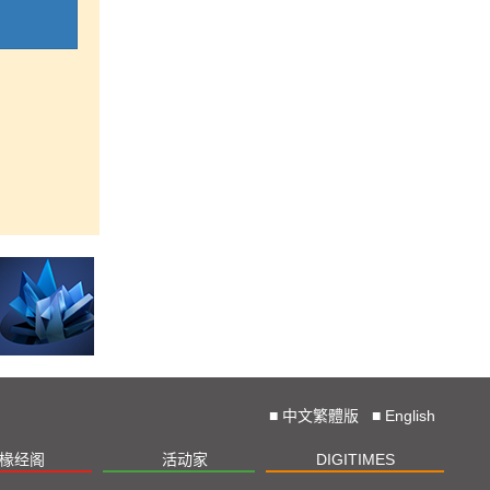
■
中文繁體版
■
English
椽经阁
活动家
DIGITIMES