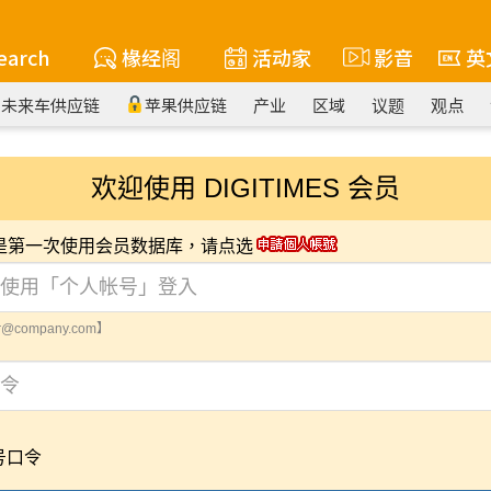
earch
椽经阁
活动家
影音
英
未来车供应链
苹果供应链
产业
区域
议题
观点
欢迎使用 DIGITIMES 会员
您是第一次使用会员数据库，请点选
@company.com】
号口令