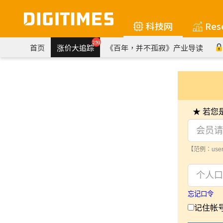
科技网
Res
259
首页
涨价大追踪
《百年，并不孤寂》产业导读
★ 若
【范例：user
忘记口令
记住帐