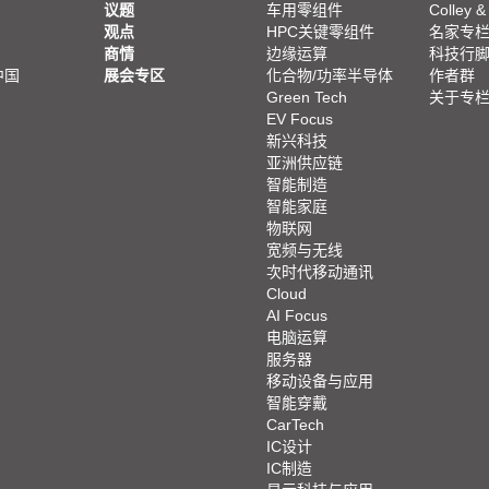
议题
车用零组件
Colley &
观点
HPC关键零组件
名家专
商情
边缘运算
科技行
中国
展会专区
化合物/功率半导体
作者群
Green Tech
关于专
EV Focus
新兴科技
亚洲供应链
智能制造
智能家庭
物联网
宽频与无线
次时代移动通讯
Cloud
AI Focus
电脑运算
服务器
移动设备与应用
智能穿戴
CarTech
IC设计
IC制造