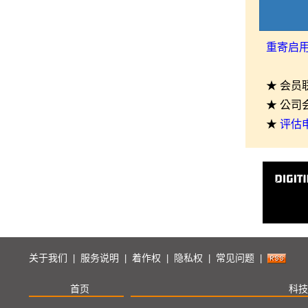
重寄启
★ 会员
★ 公司
★
评估
关于我们
服务说明
着作权
隐私权
常见问题
|
|
|
|
|
首页
科技