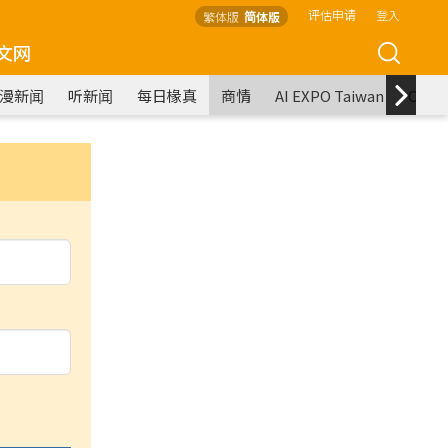
评估申请
登入
繁体版
简体版
文网
漫新闻
听新闻
每日椽真
商情
AI EXPO Taiwan
COM