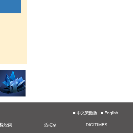
■
中文繁體版
■
English
椽经阁
活动家
DIGITIMES