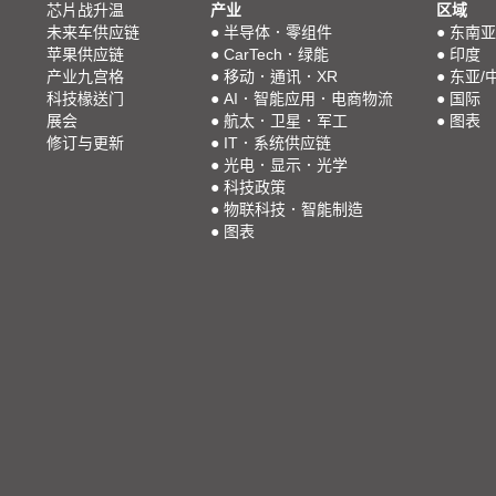
芯片战升温
产业
区域
未来车供应链
●
半导体．零组件
●
东南亚
苹果供应链
●
CarTech．绿能
●
印度
产业九宫格
●
移动．通讯．XR
●
东亚/
科技椽送门
●
AI．智能应用．电商物流
●
国际
展会
●
航太．卫星．军工
●
图表
修订与更新
●
IT．系统供应链
●
光电．显示．光学
●
科技政策
●
物联科技．智能制造
●
图表