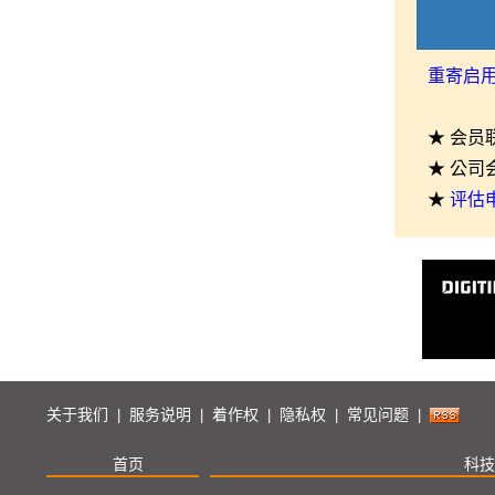
重寄启
★ 会员
★ 公司
★
评估
关于我们
服务说明
着作权
隐私权
常见问题
|
|
|
|
|
首页
科技