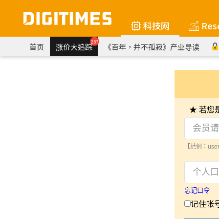
科技网
Res
257
首页
涨价大追踪
《百年，并不孤寂》产业导读
★ 若
【范例：user
忘记口令
记住帐