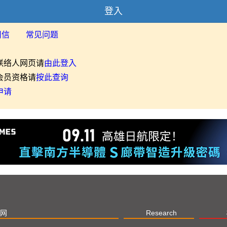
登入
用信
常见问题
联络人网页请
由此登入
会员资格请
按此查询
申请
网
Research