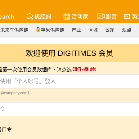
earch
椽经阁
活动家
影音
英
未来车供应链
苹果供应链
产业
区域
议题
观点
欢迎使用 DIGITIMES 会员
您是第一次使用会员数据库，请点选
@company.com】
号口令