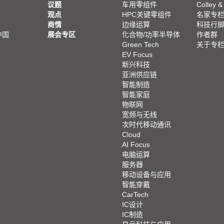
议题
车用零组件
Colley &
观点
HPC关键零组件
名家专
商情
边缘运算
科技行
中国
展会专区
化合物/功率半导体
作者群
Green Tech
关于专
EV Focus
新兴科技
亚洲供应链
智能制造
智能家庭
物联网
宽频与无线
次时代移动通讯
Cloud
AI Focus
电脑运算
服务器
移动设备与应用
智能穿戴
CarTech
IC设计
IC制造