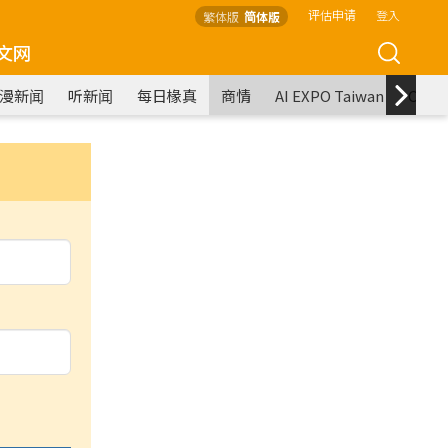
评估申请
登入
繁体版
简体版
文网
漫新闻
听新闻
每日椽真
商情
AI EXPO Taiwan
COM