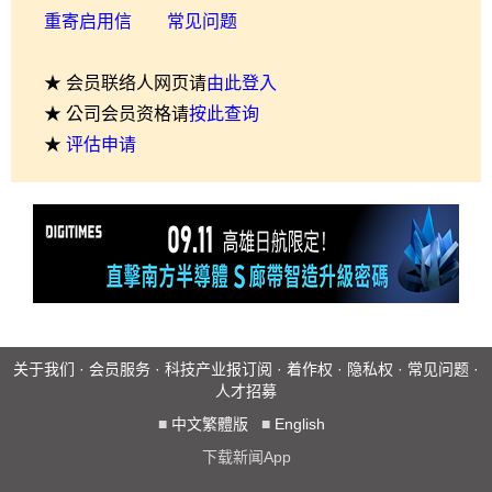
重寄启用信
常见问题
★ 会员联络人网页请
由此登入
★ 公司会员资格请
按此查询
★
评估申请
关于我们
·
会员服务
·
科技产业报订阅
·
着作权
·
隐私权
·
常见问题
·
人才招募
■
中文繁體版
■
English
下载新闻App