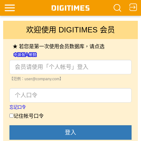
欢迎使用 DIGITIMES 会员
★ 若您是第一次使用会员数据库，请点选
【范例：user@company.com】
忘记口令
记住帐号口令
登入