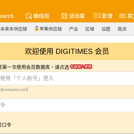
earch
椽经阁
活动家
影音
英
未来车供应链
苹果供应链
产业
区域
议题
观点
欢迎使用 DIGITIMES 会员
您是第一次使用会员数据库，请点选
@company.com】
号口令