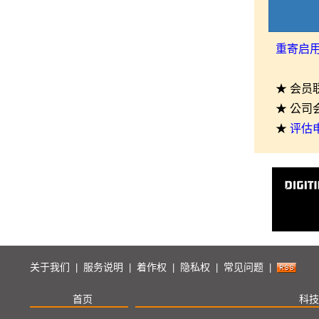
重寄启
★ 会员
★ 公司
★
评估
关于我们
服务说明
着作权
隐私权
常见问题
|
|
|
|
|
首页
科技