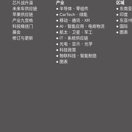
芯片战升温
产业
区域
未来车供应链
●
半导体．零组件
●
东南亚
苹果供应链
●
CarTech．绿能
●
印度
产业九宫格
●
移动．通讯．XR
●
东亚/
科技椽送门
●
AI．智能应用．电商物流
●
国际
展会
●
航太．卫星．军工
●
图表
修订与更新
●
IT．系统供应链
●
光电．显示．光学
●
科技政策
●
物联科技．智能制造
●
图表