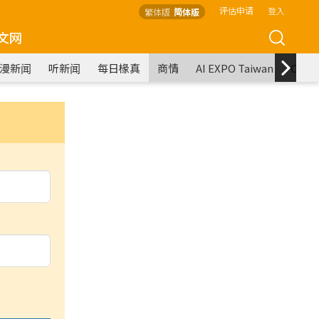
评估申请
登入
繁体版
简体版
文网
漫新闻
听新闻
每日椽真
商情
AI EXPO Taiwan
COM