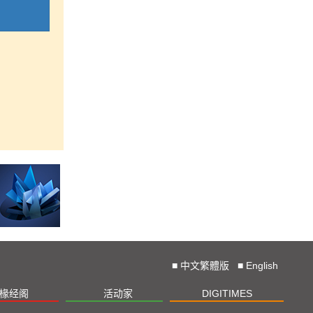
■
中文繁體版
■
English
椽经阁
活动家
DIGITIMES