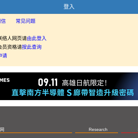
登入
用信
常见问题
联络人网页请
由此登入
会员资格请
按此查询
申请
网
Research