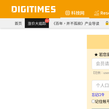
科技网
Res
257
首页
涨价大追踪
《百年，并不孤寂》产业导读
★ 若
【范例：user
忘记口令
记住帐