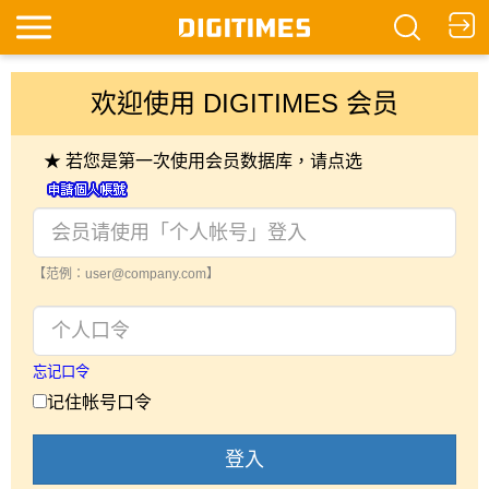
欢迎使用 DIGITIMES 会员
★ 若您是第一次使用会员数据库，请点选
【范例：user@company.com】
忘记口令
记住帐号口令
登入