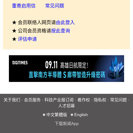
重寄启用信
常见问题
★ 会员联络人网页请
由此登入
★ 公司会员资格请
按此查询
★
评估申请
关于我们
·
会员服务
·
科技产业报订阅
·
着作权
·
隐私权
·
常见问题
·
人才招募
■
中文繁體版
■
English
下载新闻App