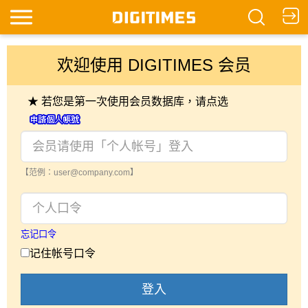
欢迎使用 DIGITIMES 会员
★ 若您是第一次使用会员数据库，请点选
【范例：user@company.com】
忘记口令
记住帐号口令
登入