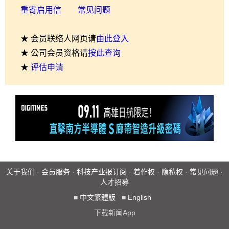
重寄启用信
常见问题
★ 会员联络人网页请
由此登入
★ 公司会员资格请
按此查询
★
评估申请
关于我们
·
会员服务
·
科技产业报订阅
·
着作权
·
隐私权
·
常见问题
·
人才招募
■
中文繁體版
■
English
下载新闻App